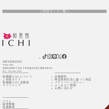
ご利用ガイド一覧へ
京都丸紅株式会社
〒600-8429
京都府京都市下京区 万寿寺通烏丸西入御供石町369
TEL：075-342-3330
和風館ICHI について
会員規約
ご利用ガイド
特定商取引法に基づく表記
和風館ICHI 京都店
プライバシーポリシー
サイトマップ
よくあるご質問
お問い合わせ
コラム
採用情報
免責事項