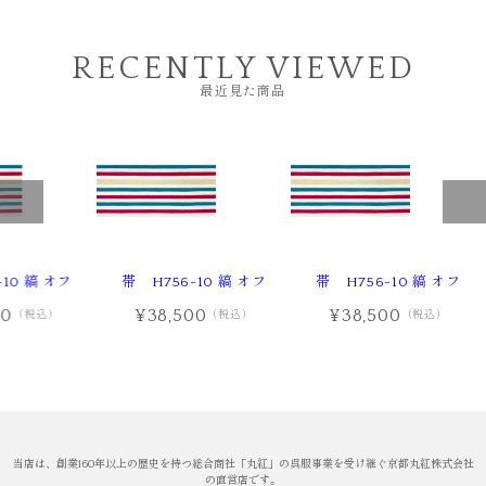
RECENTLY VIEWED
最近見た商品
10 縞 オフ
帯 H756-10 縞 オフ
帯 H756-10 縞 オフ
00
¥38,500
¥38,500
（税込）
（税込）
（税込）
当店は、創業160年以上の歴史を持つ総合商社「丸紅」の呉服事業を受け継ぐ京都丸紅株式会社
の直営店です。