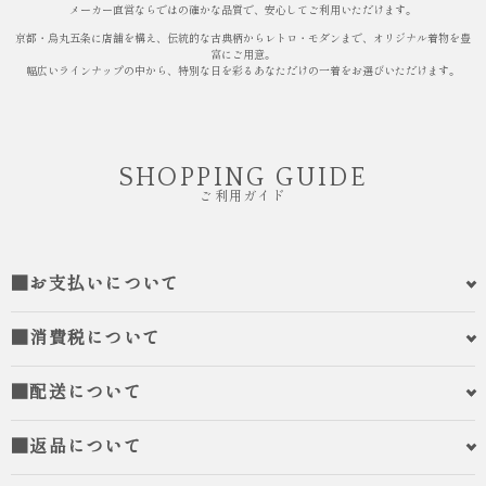
メーカー直営ならではの確かな品質で、安心してご利用いただけます。
京都・烏丸五条に店舗を構え、伝統的な古典柄からレトロ・モダンまで、オリジナル着物を豊
富にご用意。
幅広いラインナップの中から、特別な日を彩るあなただけの一着をお選びいただけます。
SHOPPING GUIDE
ご利用ガイド
■お支払いについて
■消費税について
■配送について
■返品について