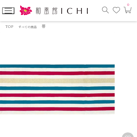
0
お
カ
気
ー
に
ト
検
入
ペ
索
り
ー
TOP
帯
すべての商品
モ
ジ
ー
ダ
ル