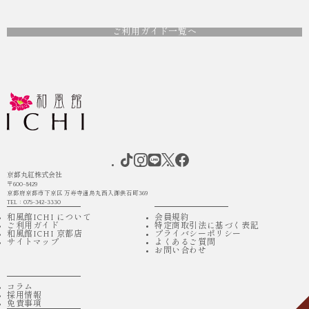
ご利用ガイド一覧へ
京都丸紅株式会社
〒600-8429
京都府京都市下京区 万寿寺通烏丸西入御供石町369
TEL：075-342-3330
和風館ICHI について
会員規約
ご利用ガイド
特定商取引法に基づく表記
和風館ICHI 京都店
プライバシーポリシー
サイトマップ
よくあるご質問
お問い合わせ
コラム
採用情報
免責事項