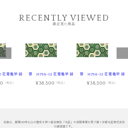
RECENTLY VIEWED
最近見た商品
2 花菱亀甲 緑
帯 H756-12 花菱亀甲 緑
帯 H756-12 花菱亀甲 緑
00
¥38,500
¥38,500
（税込）
（税込）
（税込）
当店は、創業160年以上の歴史を持つ総合商社「丸紅」の呉服事業を受け継ぐ京都丸紅株式会社
の直営店です。