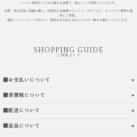
メーカー直営ならではの確かな品質で、安心してご利用いただけます。
京都・烏丸五条に店舗を構え、伝統的な古典柄からレトロ・モダンまで、オリジナル着物を豊
富にご用意。
幅広いラインナップの中から、特別な日を彩るあなただけの一着をお選びいただけます。
SHOPPING GUIDE
ご利用ガイド
■お支払いについて
■消費税について
■配送について
■返品について