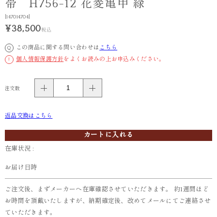
帯 H756-12 花菱亀甲 緑
[147014704]
¥38,500
税込
この商品に関する問い合わせは
こちら
Q
個人情報保護方針
をよくお読みの上お申込みください。
!
注文数
返品交換はこちら
カートに入れる
在庫状況 :
お届け日時
ご注文後、まずメーカーへ在庫確認させていただきます。 約1週間ほど
お時間を頂戴いたしますが、納期確定後、改めてメールにてご連絡させ
ていただきます。