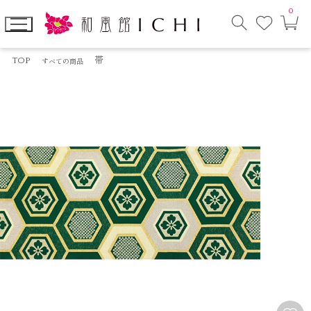
0
お
カ
気
ー
に
ト
検
入
ペ
索
り
ー
TOP
帯
すべての商品
モ
ジ
ー
ダ
ル