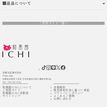
■返品について
ご利用ガイド一覧へ
京都丸紅株式会社
〒600-8429
京都府京都市下京区 万寿寺通烏丸西入御供石町369
TEL：075-342-3330
和風館ICHI について
会員規約
ご利用ガイド
特定商取引法に基づく表記
和風館ICHI 京都店
プライバシーポリシー
サイトマップ
よくあるご質問
お問い合わせ