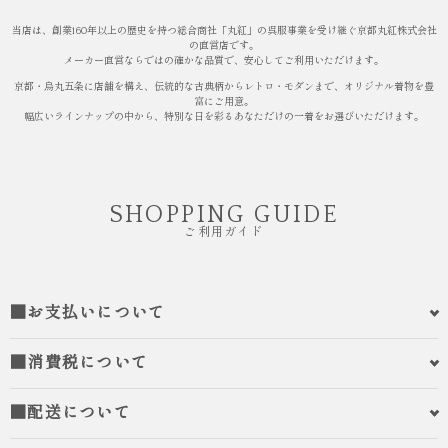
当店は、創業160年以上の歴史を持つ総合商社「丸紅」の呉服事業を受け継ぐ京都丸紅株式会社
の直営店です。
メーカー直営ならではの確かな品質で、安心してご利用いただけます。
京都・烏丸五条に店舗を構え、伝統的な古典柄からレトロ・モダンまで、オリジナル着物を豊
富にご用意。
幅広いラインナップの中から、特別な日を彩るあなただけの一着をお選びいただけます。
SHOPPING GUIDE
ご利用ガイド
■お支払いについて
■消費税について
■配送について