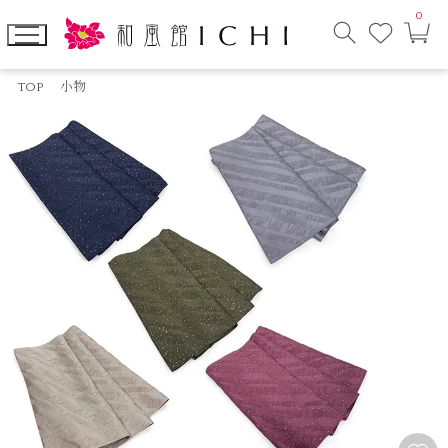
0
お
カ
気
ー
に
ト
検
入
ペ
索
り
ー
TOP
小物
モ
ジ
ー
ダ
ル