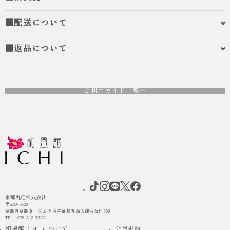
■配送について
■返品について
ご利用ガイド一覧へ
京都丸紅株式会社
〒600-8429
京都府京都市下京区 万寿寺通烏丸西入御供石町369
TEL：075-342-3330
和風館ICHI について
会員規約