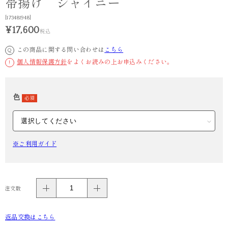
帯揚げ シャイニー
[173481948]
¥17,600
税込
この商品に関する問い合わせは
こちら
Q
個人情報保護方針
をよくお読みの上お申込みください。
!
色
必須
※ご利用ガイド
注文数
返品交換はこちら