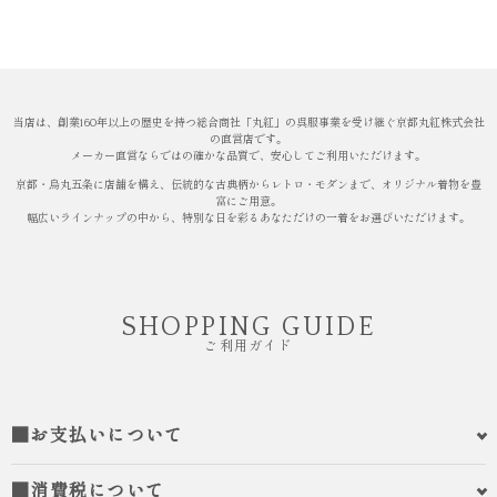
当店は、創業160年以上の歴史を持つ総合商社「丸紅」の呉服事業を受け継ぐ京都丸紅株式会社
の直営店です。
メーカー直営ならではの確かな品質で、安心してご利用いただけます。
京都・烏丸五条に店舗を構え、伝統的な古典柄からレトロ・モダンまで、オリジナル着物を豊
富にご用意。
幅広いラインナップの中から、特別な日を彩るあなただけの一着をお選びいただけます。
SHOPPING GUIDE
ご利用ガイド
■お支払いについて
■消費税について