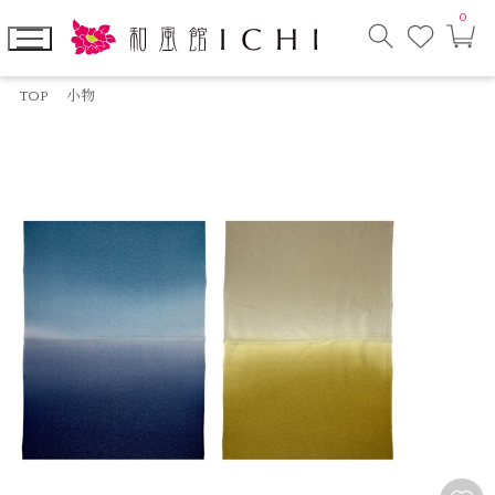
0
お
カ
気
ー
に
ト
検
入
ペ
索
り
ー
TOP
小物
モ
ジ
ー
ダ
ル