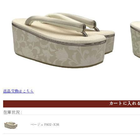
返品交換はこちら
ベージュ F602-X38
ライムグリー
カートに入れ
在庫状況 :
ベージュ F602-X38