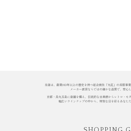
当店は、創業160年以上の歴史を持つ総合商社「丸紅」の呉服事
メーカー直営ならではの確かな品質で、安心
京都・烏丸五条に店舗を構え、伝統的な古典柄からレトロ・モ
幅広いラインナップの中から、特別な日を彩るあなた
SHOPPING 