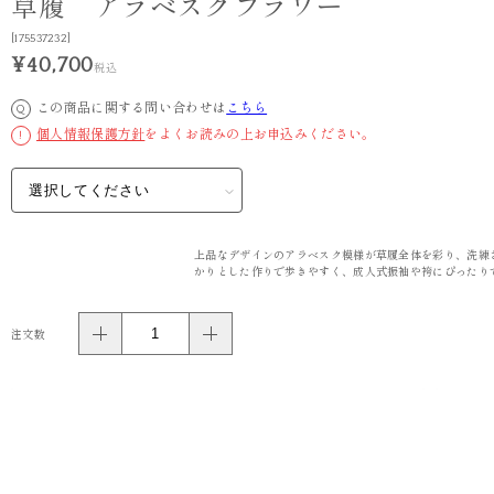
草履 アラベスクフラワー
[175537232]
¥40,700
税込
この商品に関する問い合わせは
こちら
Q
個人情報保護方針
をよくお読みの上お申込みください。
!
上品なデザインのアラベスク模様が草履全体を彩り、洗練
かりとした作りで歩きやすく、成人式振袖や袴にぴったり
注文数