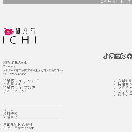
ご利用ガイド一覧
京都丸紅株式会社
〒600-8429
京都府京都市下京区 万寿寺通烏丸西入御供石町369
TEL：075-342-3330
和風館ICHI について
会員規
ご利用ガイド
特定商
和風館ICHI 京都店
プライ
サイトマップ
よくあ
お問い
コラム
採用情報
免責事項
京都丸紅株式会社
小学生袴tententen