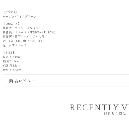
【COLOR】
ベージュ/ライムグリーン
【QUALITY】
鼻緒表：サテン（PES100％）
鼻緒裏：スエード（PES80％・PU20％）
鼻緒坪・天下レール：アルミ箔
台：PVC（ポリ塩化ビニール）
底：合成クレープ
【SIZE】
長さ 約24cm
幅 約7～8cm
前底 約4.5cm
かかと 約9cm
商品レビュー
RECENTLY 
最近見た商品