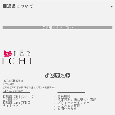
■返品について
ご利用ガイド一覧へ
京都丸紅株式会社
〒600-8429
京都府京都市下京区 万寿寺通烏丸西入御供石町369
TEL：075-342-3330
和風館ICHI について
会員規約
ご利用ガイド
特定商取引法に基づく表記
和風館ICHI 京都店
プライバシーポリシー
サイトマップ
よくあるご質問
お問い合わせ