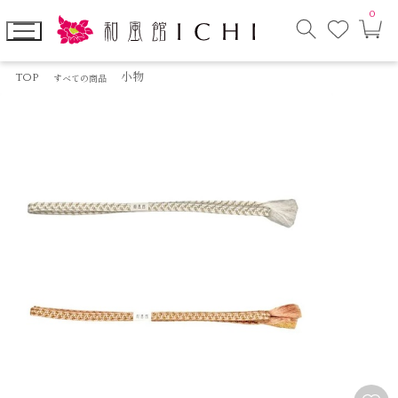
0
お
カ
気
ー
に
ト
検
入
ペ
索
り
ー
TOP
小物
すべての商品
モ
ジ
ー
ダ
ル