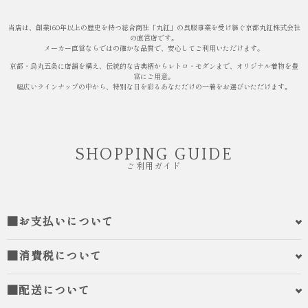
当店は、創業160年以上の歴史を持つ総合商社「丸紅」の呉服事業を受け継ぐ京都丸紅株式会社
の直営店です。
メーカー直営ならではの確かな品質で、安心してご利用いただけます。
京都・烏丸五条に店舗を構え、伝統的な古典柄からレトロ・モダンまで、オリジナル着物を豊
富にご用意。
幅広いラインナップの中から、特別な日を彩るあなただけの一着をお選びいただけます。
SHOPPING GUIDE
ご利用ガイド
■お支払いについて
■消費税について
■配送について