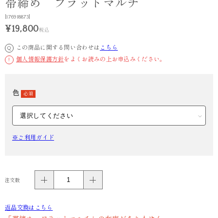
帯締め フラットマルチ
[176918873]
¥19,800
税込
この商品に関する問い合わせは
こちら
Q
個人情報保護方針
をよくお読みの上お申込みください。
!
色
必須
※ご利用ガイド
注文数
返品交換はこちら