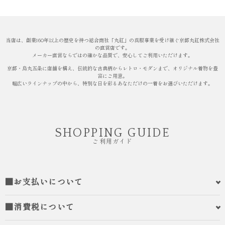
当店は、創業160年以上の歴史を持つ総合商社「丸紅」の呉服事業を受け継ぐ京都丸紅株式会社
の直営店です。
メーカー直営ならではの確かな品質で、安心してご利用いただけます。
京都・烏丸五条に店舗を構え、伝統的な古典柄からレトロ・モダンまで、オリジナル着物を豊
富にご用意。
幅広いラインナップの中から、特別な日を彩るあなただけの一着をお選びいただけます。
SHOPPING GUIDE
ご利用ガイド
■お支払いについて
■消費税について