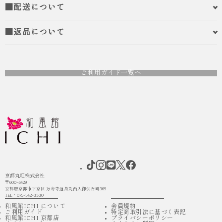
■配送について
■返品について
ご利用ガイド一覧へ
京都丸紅株式会社
〒600-8429
京都府京都市下京区 万寿寺通烏丸西入御供石町369
TEL：075-342-3330
和風館ICHI について
会員規約
ご利用ガイド
特定商取引法に基づく表記
和風館ICHI 京都店
プライバシーポリシー