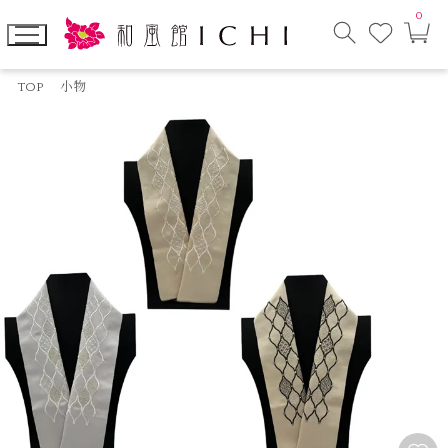
0
お
カ
気
ー
に
ト
検
入
ペ
索
り
ー
TOP
小物
モ
ジ
ー
ダ
ル