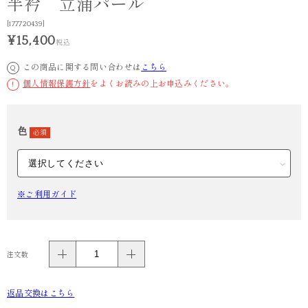
半衿 立涌パール
[177720439]
¥15,400
税込
この商品に関する問い合わせは
こちら
Q
個人情報保護方針
をよくお読みの上お申込みください。
!
色
必須
※ご利用ガイド
注文数
返品交換はこちら