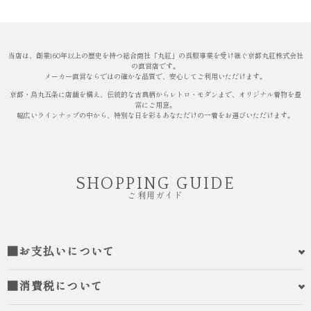
当店は、創業160年以上の歴史を持つ総合商社「丸紅」の呉服事業を受け継ぐ京都丸紅株式会社
の直営店です。
メーカー直営ならではの確かな品質で、安心してご利用いただけます。
京都・烏丸五条に店舗を構え、伝統的な古典柄からレトロ・モダンまで、オリジナル着物を豊
富にご用意。
幅広いラインナップの中から、特別な日を彩るあなただけの一着をお選びいただけます。
SHOPPING GUIDE
ご利用ガイド
■お支払いについて
■消費税について