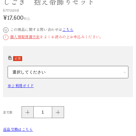
しごき 抱え帯飾りセット
[177721255]
¥17,600
税込
この商品に関する問い合わせは
こちら
Q
個人情報保護方針
をよくお読みの上お申込みください。
!
色
必須
※ご利用ガイド
注文数
返品交換はこちら