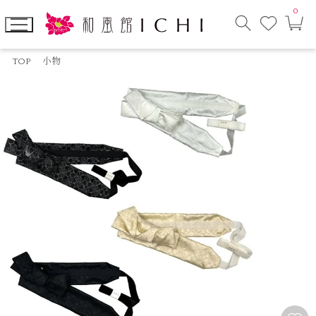
0
お
カ
気
ー
に
ト
検
入
ペ
索
り
ー
TOP
小物
モ
ジ
ー
ダ
ル