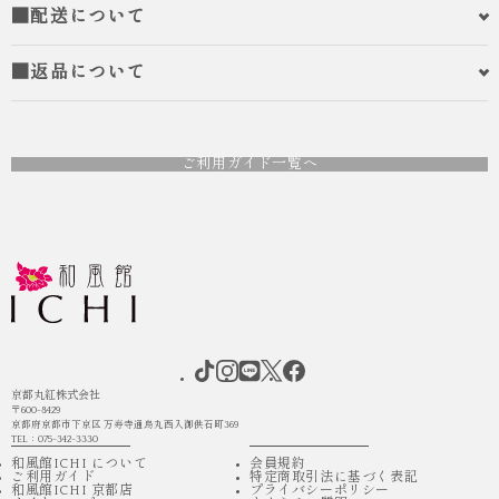
■配送について
■返品について
ご利用ガイド一覧へ
京都丸紅株式会社
〒600-8429
京都府京都市下京区 万寿寺通烏丸西入御供石町369
TEL：075-342-3330
和風館ICHI について
会員規約
ご利用ガイド
特定商取引法に基づく表記
和風館ICHI 京都店
プライバシーポリシー