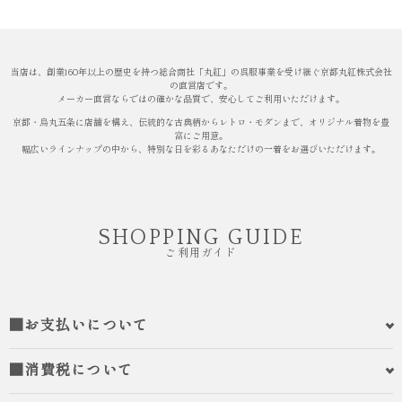
当店は、創業160年以上の歴史を持つ総合商社「丸紅」の呉服事業を受け継ぐ京都丸紅株式会社
の直営店です。
メーカー直営ならではの確かな品質で、安心してご利用いただけます。
京都・烏丸五条に店舗を構え、伝統的な古典柄からレトロ・モダンまで、オリジナル着物を豊
富にご用意。
幅広いラインナップの中から、特別な日を彩るあなただけの一着をお選びいただけます。
SHOPPING GUIDE
ご利用ガイド
■お支払いについて
■消費税について