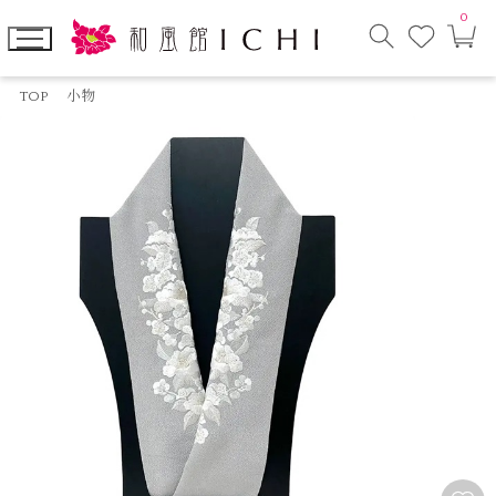
0
お
カ
気
ー
に
ト
検
入
ペ
索
り
ー
TOP
小物
モ
ジ
ー
ダ
ル