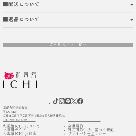
■配送について
■返品について
ご利用ガイド一覧へ
京都丸紅株式会社
〒600-8429
京都府京都市下京区 万寿寺通烏丸西入御供石町369
TEL：075-342-3330
和風館ICHI について
会員規約
ご利用ガイド
特定商取引法に基づく表記
和風館ICHI 京都店
プライバシーポリシー