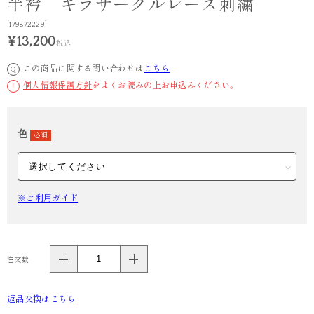
半衿 キラサークルレース刺繍
[179872229]
¥13,200
税込
この商品に関する問い合わせは
こちら
Q
個人情報保護方針
をよくお読みの上お申込みください。
!
色
必須
※ご利用ガイド
注文数
返品交換はこちら