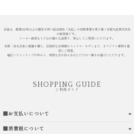
当店は、創業160年以上の歴史を持つ総合商社「丸紅」の呉服事業を受け継ぐ京都丸紅株式会社
の直営店です。
メーカー直営ならではの確かな品質で、安心してご利用いただけます。
京都・烏丸五条に店舗を構え、伝統的な古典柄からレトロ・モダンまで、オリジナル着物を豊
富にご用意。
幅広いラインナップの中から、特別な日を彩るあなただけの一着をお選びいただけます。
SHOPPING GUIDE
ご利用ガイド
■お支払いについて
■消費税について