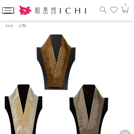
0
お
カ
気
ー
に
ト
検
入
ペ
索
り
ー
TOP
小物
モ
ジ
ー
ダ
ル