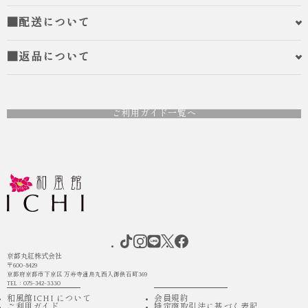
■配送について
■返品について
ご利用ガイド一覧へ
京都丸紅株式会社
〒600-8429
京都府京都市下京区 万寿寺通烏丸西入御供石町369
TEL：075-342-3330
和風館ICHI について
会員規約
ご利用ガイド
特定商取引法に基づく表記