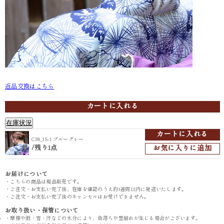
返品交換はこちら
C38_JS-1 ブルーグレー
カートに入れる
在庫状況
カートに入れる
C38_JS-1 ブルーグレー
/
お気に入りに追加
残り1点
お届けについて
・こちらの商品は現品販売です。
・ご注文・お支払い完了後、在庫を確認のうえ約1週間以内に発送いたします。
・ご注文・お支払い完了後のキャンセルはお受けできません。
お取り扱い・保管について
・摩擦や雨・雪・汗などの水分により、色落ちや型崩れが生じる場合がございます。