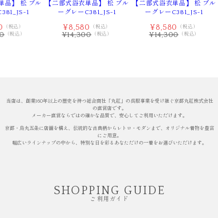
品】 松 ブル
【二部式浴衣単品】 松 ブル
【二部式浴衣単品】 松 ブル
81_JS-1
ーグレーC381_JS-1
ーグレーC381_JS-1
0
¥8,580
¥8,580
（税込）
（税込）
（税込）
00
¥14,300
¥14,300
（税込）
（税込）
（税込）
当店は、創業160年以上の歴史を持つ総合商社「丸紅」の呉服事業を受け継ぐ京都丸紅株式会社
の直営店です。
メーカー直営ならではの確かな品質で、安心してご利用いただけます。
京都・烏丸五条に店舗を構え、伝統的な古典柄からレトロ・モダンまで、オリジナル着物を豊富
にご用意。
幅広いラインナップの中から、特別な日を彩るあなただけの一着をお選びいただけます。
SHOPPING GUIDE
ご利用ガイド