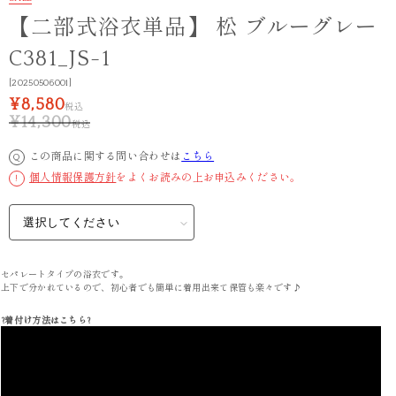
【二部式浴衣単品】 松 ブルーグレー
C381_JS-1
[20250506001]
¥8,580
税込
¥14,300
税込
この商品に関する問い合わせは
こちら
Q
個人情報保護方針
をよくお読みの上お申込みください。
!
セパレートタイプの浴衣です。
上下で分かれているので、初心者でも簡単に着用出来て保管も楽々です♪
?着付け方法はこちら?