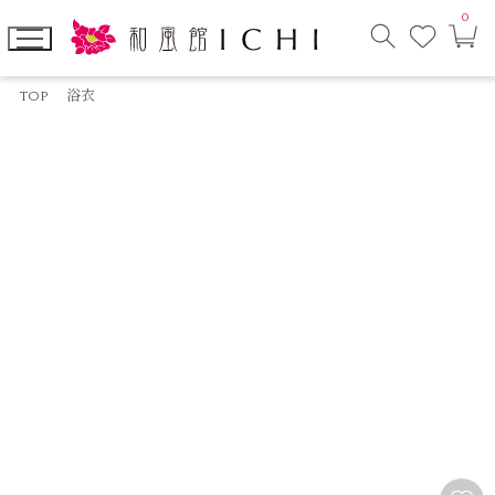
0
お
カ
気
ー
に
ト
検
入
ペ
索
り
ー
TOP
浴衣
モ
ジ
ー
ダ
ル