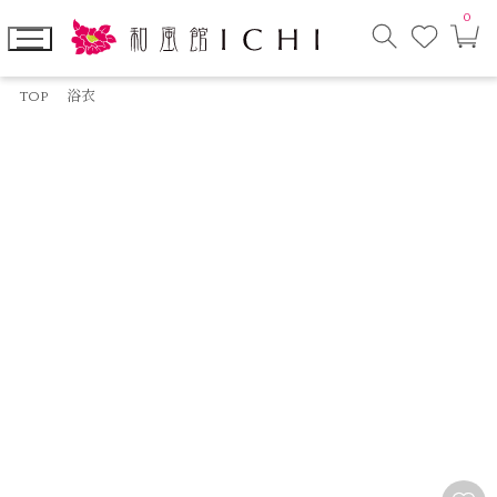
0
お
カ
気
ー
に
ト
検
入
ペ
索
り
ー
TOP
浴衣
モ
ジ
ー
ダ
ル