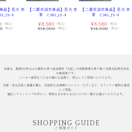
単品】花火 赤
【二部式浴衣単品】花火 赤
【二部式浴衣単品】花火 赤
1_JS-4
茶 C381_JS-4
茶 C381_JS-4
0
¥8,580
¥8,580
（税込）
（税込）
（税込）
00
¥14,300
¥14,300
（税込）
（税込）
（税込）
当店は、創業160年以上の歴史を持つ総合商社「丸紅」の呉服事業を受け継ぐ京都丸紅株式会社
の直営店です。
メーカー直営ならではの確かな品質で、安心してご利用いただけます。
京都・烏丸五条に店舗を構え、伝統的な古典柄からレトロ・モダンまで、オリジナル着物を豊富
にご用意。
幅広いラインナップの中から、特別な日を彩るあなただけの一着をお選びいただけます。
SHOPPING GUIDE
ご利用ガイド