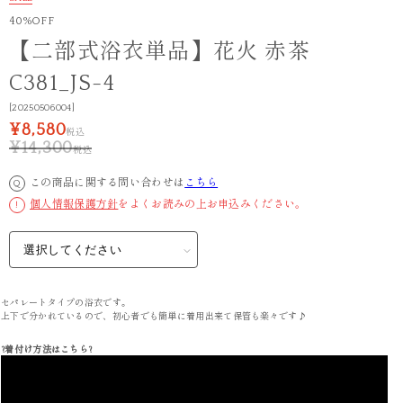
40%OFF
【二部式浴衣単品】花火 赤茶
C381_JS-4
[20250506004]
¥8,580
税込
¥14,300
税込
この商品に関する問い合わせは
こちら
Q
個人情報保護方針
をよくお読みの上お申込みください。
!
セパレートタイプの浴衣です。
上下で分かれているので、初心者でも簡単に着用出来て保管も楽々です♪
?着付け方法はこちら?