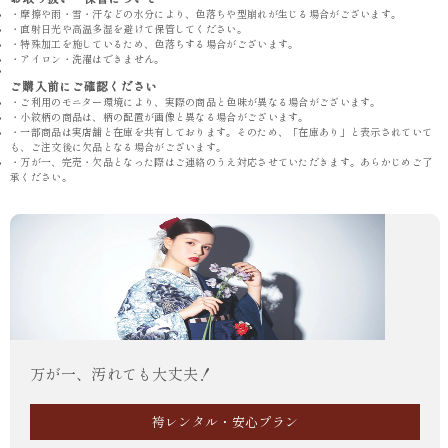
・摩擦や雨・雪・汗などの水分により、色落ちや型崩れが生じる場合がございます。
・直射日光や高温多湿を避けて保管してください。
・特殊加工を施しているため、色落ちする場合がございます。
・アイロン・洗濯はできません。
ご購入前にご確認ください
・ご利用のモニター環境により、実際の商品と色味が異なる場合がございます。
・小紋柄の商品は、柄の配置が画像と異なる場合がございます。
・一部商品は実店舗と在庫を共有しております。そのため、「在庫あり」と表示されていて
も、ご注文後に欠品となる場合がございます。
・万が一、完売・欠品となった際はご連絡のうえ対応させていただきます。あらかじめご了
承ください。
万が一、汚れても大丈夫！
袴レンタル・安心プラン