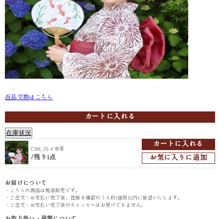
返品交換はこちら
C381_JS-4 赤茶
カートに入れる
在庫状況
カートに入れる
C381_JS-4 赤茶
/
お気に入りに追加
残り1点
お届けについて
・こちらの商品は現品販売です。
・ご注文・お支払い完了後、在庫を確認のうえ約1週間以内に発送いたします。
・ご注文・お支払い完了後のキャンセルはお受けできません。
お取り扱い・保管について