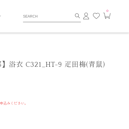
0
ロ
お
カ
グ
気
ー
イ
に
ト
ン
入
ペ
り
ー
ジ
衣 C321_HT-9 疋田梅(青鼠)
申込みください。