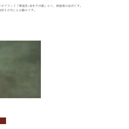
ラボブランド「華徒然×吉木千沙都」から、新登場の浴衣です。
OBI
ACCESSORIES
物好きの方にもお勧めです。
帯
小物