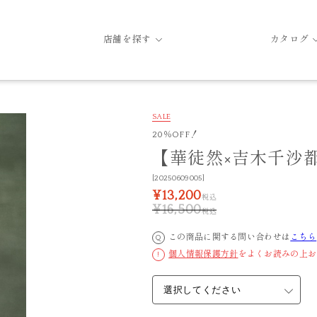
店舗を探す
カタログ
SALE
20％OFF！
【華徒然×吉木千沙都】浴
[20250609005]
¥13,200
税込
¥16,500
税込
この商品に関する問い合わせは
こちら
Q
個人情報保護方針
をよくお読みの上お
!