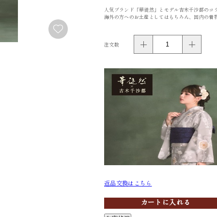
人気ブランド「華徒然」とモデル吉木千沙都のコ
FURISODE
YUKATA
海外の方へのお土産としてはもちろん、国内の着
振袖
浴衣
注文数
返品交換はこちら
カートに入れる