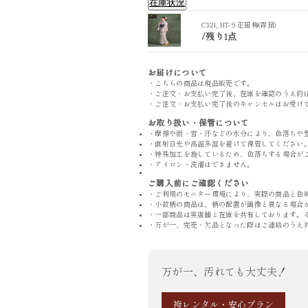
在庫状況
C321_HT-9 疋田梅(青鼠)
/
残り1点
C321_HT-9 疋田梅(青鼠)
お届けについて
・こちらの商品は現品販売です。
・ご注文・お支払い完了後、在庫を確認のうえ約1
・ご注文・お支払い完了後のキャンセルはお受け
お取り扱い・保管について
・摩擦や雨・雪・汗などの水分により、色落ちや
・直射日光や高温多湿を避けて保管してください
・特殊加工を施しているため、色落ちする場合が
・アイロン・洗濯はできません。
ご購入前にご確認ください
・ご利用のモニター環境により、実際の商品と色
・小紋柄の商品は、柄の配置が画像と異なる場合
・一部商品は実店舗と在庫を共有しております。
・万が一、完売・欠品となった際はご連絡のうえ
万が一、汚れても大丈夫！
袴レンタル・安心プラン