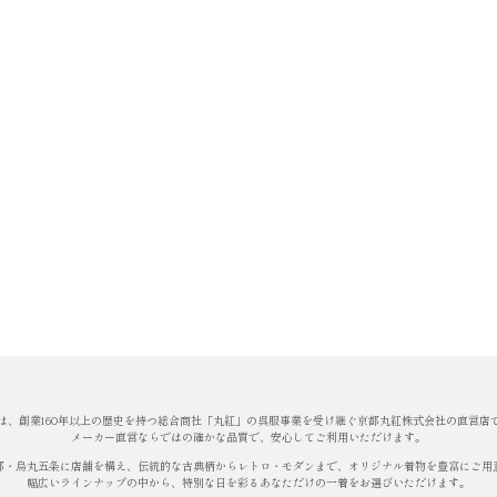
は、創業160年以上の歴史を持つ総合商社「丸紅」の呉服事業を受け継ぐ京都丸紅株式会社の直営店
メーカー直営ならではの確かな品質で、安心してご利用いただけます。
都・烏丸五条に店舗を構え、伝統的な古典柄からレトロ・モダンまで、オリジナル着物を豊富にご用
幅広いラインナップの中から、特別な日を彩るあなただけの一着をお選びいただけます。