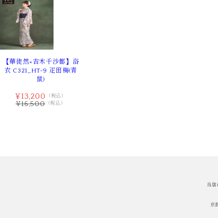
【華徒然×吉木千沙都】浴
衣 C321_HT-9 疋田梅(青
鼠)
¥13,200
（税込）
¥16,500
（税込）
当店
京