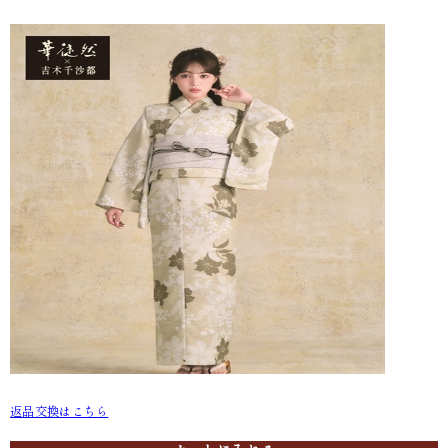
返品交換はこちら
C321_HT-11 百合(べージュ)