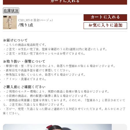
カートに入れる
在庫状況
カートに入れる
C321_HT-11 百合(べージュ)
/
お気に入りに追加
残り1点
お届けについて
・こちらの商品は現品販売です。
・ご注文・お支払い完了後、在庫を確認のうえ約1週間以内に発送いたします。
・ご注文・お支払い完了後のキャンセルはお受けできません。
お取り扱い・保管について
・摩擦や雨・雪・汗などの水分により、色落ちや型崩れが生じる場合がございます。
・直射日光や高温多湿を避けて保管してください。
・特殊加工を施しているため、色落ちする場合がございます。
・アイロン・洗濯はできません。
ご購入前にご確認ください
・ご利用のモニター環境により、実際の商品と色味が異なる場合がございます。
・小紋柄の商品は、柄の配置が画像と異なる場合がございます。
・一部商品は実店舗と在庫を共有しております。そのため、「在庫あり」と表示されていて
も、ご注文後に欠品となる場合がございます。
・万が一、完売・欠品となった際はご連絡のうえ対応させていただきます。あらかじめご了
承ください。