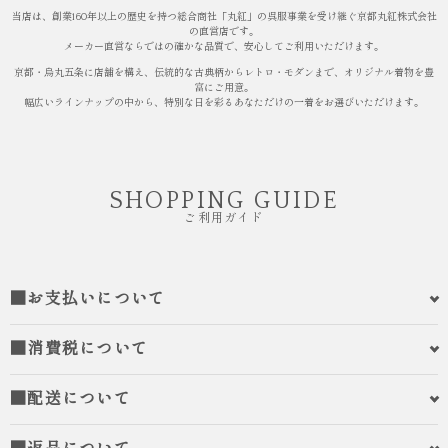
当店は、創業160年以上の歴史を持つ総合商社「丸紅」の呉服事業を受け継ぐ京都丸紅株式会社
の直営店です。
メーカー直営ならではの確かな品質で、安心してご利用いただけます。
京都・烏丸五条に店舗を構え、伝統的な古典柄からレトロ・モダンまで、オリジナル着物を豊
富にご用意。
幅広いラインナップの中から、特別な日を彩るあなただけの一着をお選びいただけます。
SHOPPING GUIDE
ご利用ガイド
■お支払いについて
■消費税について
■配送について