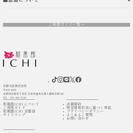
■返品について
ご利用ガイド一覧へ
京都丸紅株式会社
〒600-8429
京都府京都市下京区 万寿寺通烏丸西入御供石町369
TEL：075-342-3330
和風館ICHI について
会員規約
ご利用ガイド
特定商取引法に基づく表記
和風館ICHI 京都店
プライバシーポリシー
サイトマップ
よくあるご質問
お問い合わせ