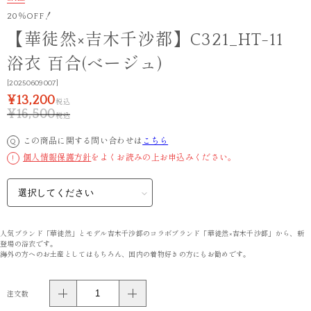
20％OFF！
【華徒然×吉木千沙都】C321_HT-11
浴衣 百合(べージュ)
[20250609007]
¥13,200
税込
¥16,500
税込
この商品に関する問い合わせは
こちら
Q
個人情報保護方針
をよくお読みの上お申込みください。
!
人気ブランド「華徒然」とモデル吉木千沙都のコラボブランド「華徒然×吉木千沙都」から、新
登場の浴衣です。
海外の方へのお土産としてはもちろん、国内の着物好きの方にもお勧めです。
注文数