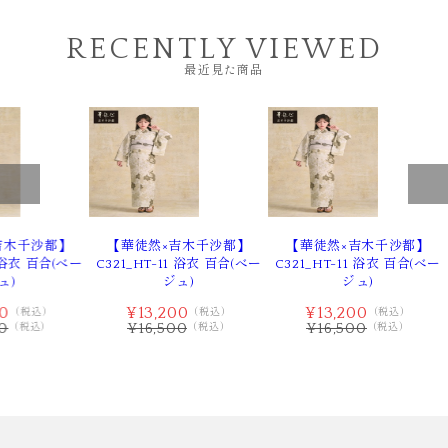
RECENTLY VIEWED
最近見た商品
吉木千沙都】
【華徒然×吉木千沙都】
【華徒然×吉木千沙都】
1 浴衣 百合(べー
C321_HT-11 浴衣 百合(べー
C321_HT-11 浴衣 百合(べー
ュ)
ジュ)
ジュ)
00
¥13,200
¥13,200
（税込）
（税込）
（税込）
00
¥16,500
¥16,500
（税込）
（税込）
（税込）