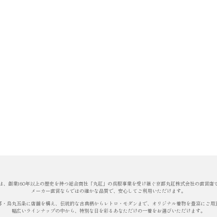
は、創業160年以上の歴史を持つ総合商社「丸紅」の呉服事業を受け継ぐ京都丸紅株式会社の直営店
メーカー直営ならではの確かな品質で、安心してご利用いただけます。
都・烏丸五条に店舗を構え、伝統的な古典柄からレトロ・モダンまで、オリジナル着物を豊富にご用
幅広いラインナップの中から、特別な日を彩るあなただけの一着をお選びいただけます。