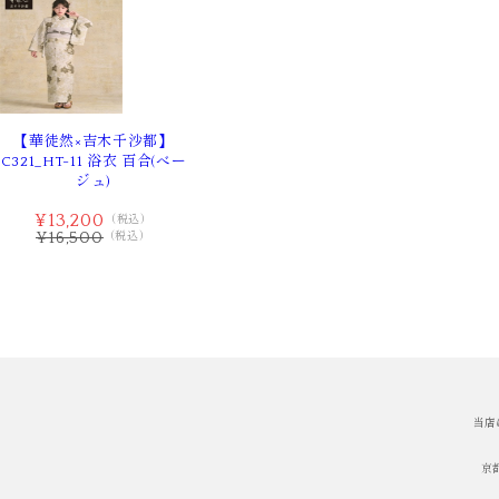
【華徒然×吉木千沙都】
C321_HT-11 浴衣 百合(べー
ジュ)
¥13,200
（税込）
¥16,500
（税込）
当店
京