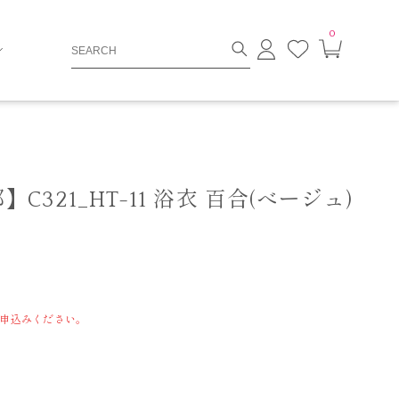
0
ロ
お
カ
グ
気
ー
イ
に
ト
ン
入
ペ
り
ー
ジ
321_HT-11 浴衣 百合(べージュ)
申込みください。