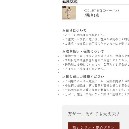
在庫状況
C321_HT-11 百合(べージュ)
/
残り1点
C321_HT-11 百合(べージュ)
お届けについて
・こちらの商品は現品販売です。
・ご注文・お支払い完了後、在庫を確認のうえ約1
・ご注文・お支払い完了後のキャンセルはお受け
お取り扱い・保管について
・摩擦や雨・雪・汗などの水分により、色落ちや
・直射日光や高温多湿を避けて保管してください
・特殊加工を施しているため、色落ちする場合が
・アイロン・洗濯はできません。
ご購入前にご確認ください
・ご利用のモニター環境により、実際の商品と色
・小紋柄の商品は、柄の配置が画像と異なる場合
・一部商品は実店舗と在庫を共有しております。
・万が一、完売・欠品となった際はご連絡のうえ
万が一、汚れても大丈夫！
袴レンタル・安心プラン