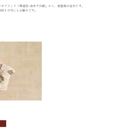
ラボブランド「華徒然×吉木千沙都」から、新登場の浴衣です。
OBI
ACCESSORIES
物好きの方にもお勧めです。
帯
小物