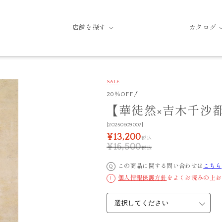
店舗を探す
カタログ
SALE
20％OFF！
【華徒然×吉木千沙都】C
[20250609007]
¥13,200
税込
¥16,500
税込
この商品に関する問い合わせは
こちら
Q
個人情報保護方針
をよくお読みの上お
!