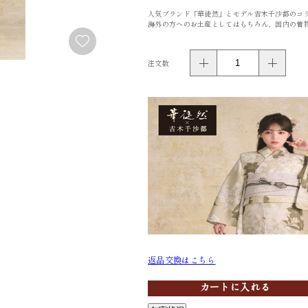
人気ブランド「華徒然」とモデル吉木千沙都のコ
FURISODE
YUKATA
海外の方へのお土産としてはもちろん、国内の着
振袖
浴衣
注文数
返品交換はこちら
カートに入れる