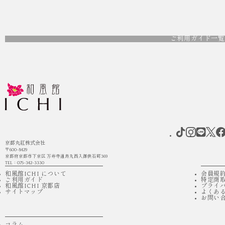
ご利用ガイド一覧
京都丸紅株式会社
〒600-8429
京都府京都市下京区 万寿寺通烏丸西入御供石町369
TEL：075-342-3330
和風館ICHI について
会員規
ご利用ガイド
特定商
和風館ICHI 京都店
プライ
サイトマップ
よくあ
お問い
コラム