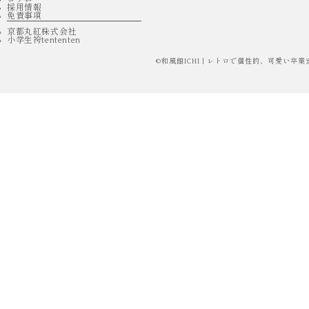
採用情報
免責事項
京都丸紅株式会社
小学生袴tententen
©
和風館ICHI | レトロで個性的、可愛い卒