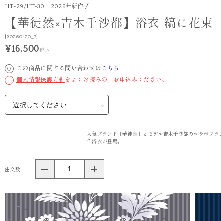
HT-29/HT-30 2026年新作！
【華徒然×吉木千沙都】浴衣 縞に花束
[20260420_3]
¥16,500
税込
この商品に関する問い合わせは
こちら
Q
個人情報保護方針
をよくお読みの上お申込みください。
!
人気ブランド「華徒然」とモデル吉木千沙都のコラボブラ
作浴衣が登場。
注文数