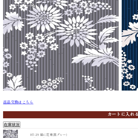
返品交換はこちら
HT-29 縞に花束(黒グレー)
HT-30 縞
カートに入れ
在庫状況
HT-29 縞に花束(黒グレー)