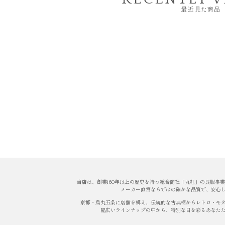
最近見た商品
当店は、創業160年以上の歴史を持つ総合商社「丸紅」の呉服事
メーカー直営ならではの確かな品質で、安心
京都・烏丸五条に店舗を構え、伝統的な古典柄からレトロ・モ
幅広いラインナップの中から、特別な日を彩るあなた