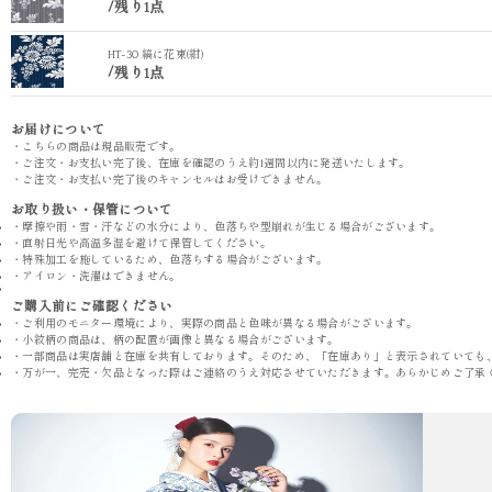
/
残り1点
HT-30 縞に花束(紺)
/
残り1点
お届けについて
・こちらの商品は現品販売です。
・ご注文・お支払い完了後、在庫を確認のうえ約1週間以内に発送いたします。
・ご注文・お支払い完了後のキャンセルはお受けできません。
お取り扱い・保管について
・摩擦や雨・雪・汗などの水分により、色落ちや型崩れが生じる場合がございます。
・直射日光や高温多湿を避けて保管してください。
・特殊加工を施しているため、色落ちする場合がございます。
・アイロン・洗濯はできません。
ご購入前にご確認ください
・ご利用のモニター環境により、実際の商品と色味が異なる場合がございます。
・小紋柄の商品は、柄の配置が画像と異なる場合がございます。
・一部商品は実店舗と在庫を共有しております。そのため、「在庫あり」と表示されていても
・万が一、完売・欠品となった際はご連絡のうえ対応させていただきます。あらかじめご了承