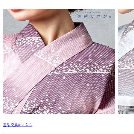
返品交換はこちら
BS-83 夏雨(ピンク)
BS-84 夏雨