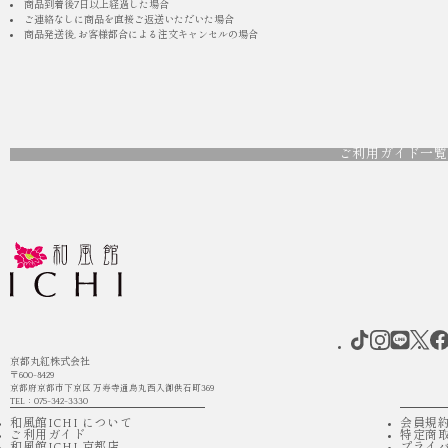
商品到着後7日以上経過した場合
ご連絡なしに商品を直接ご返送いただいた場合
商品発送後, お客様都合による注文キャンセルの場合
ご利用ガイド一覧
京都丸紅株式会社
〒600-8429
京都府京都市下京区 万寿寺通烏丸西入御供石町369
TEL：075-342-3330
和風館ICHI について
会員規
ご利用ガイド
特定商
和風館ICHI 京都店
プライ