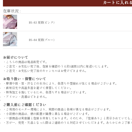
カートに入れ
在庫状況 :
BS-83 夏雨(ピンク)
BS-84 夏雨(ブルー)
お届けについて
・こちらの商品は現品販売です。
・ご注文・お支払い完了後、在庫を確認のうえ約1週間以内に発送いたします。
・ご注文・お支払い完了後のキャンセルはお受けできません。
お取り扱い・保管について
・摩擦や雨・雪・汗などの水分により、色落ちや型崩れが生じる場合がございます。
・直射日光や高温多湿を避けて保管してください。
・特殊加工を施しているため、色落ちする場合がございます。
・アイロン・洗濯はできません。
ご購入前にご確認ください
・ご利用のモニター環境により、実際の商品と色味が異なる場合がございます。
・小紋柄の商品は、柄の配置が画像と異なる場合がございます。
・一部商品は実店舗と在庫を共有しております。そのため、「在庫あり」と表示されていても
・万が一、完売・欠品となった際はご連絡のうえ対応させていただきます。あらかじめご了承