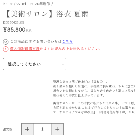
BS-83/BS-84 2026年新作！
【美術サロン】浴衣 夏雨
[20260423_10]
¥85,800
税込
この商品に関する問い合わせは
こちら
Q
個人情報保護方針
をよくお読みの上お申込みください。
!
贅沢な染めと箔で仕上げた「重ね染」。
引き染めを施した生地に、手捺染で柄を重ね、さらに加工
風合いを大切にしながら、重なり合う色合いと箔の上品な
兼ね備えた浴衣に仕上がっています。
---------------------------------------------------
美術サロンとは... この時代に私たちが出来る事。 ゼロ「
丸紅が創るゆかたは これまで存在してきたものとは違う Made
て「サスティナブルな和の形」 「持続可能な輝く和」をお
注文数