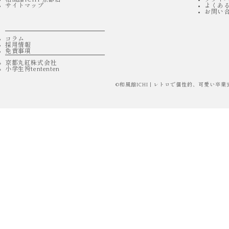
サイトマップ
よくあ
お問い
コラム
採用情報
免責事項
京都丸紅株式会社
小学生袴tententen
©
和風館ICHI | レトロで個性的、可愛い卒