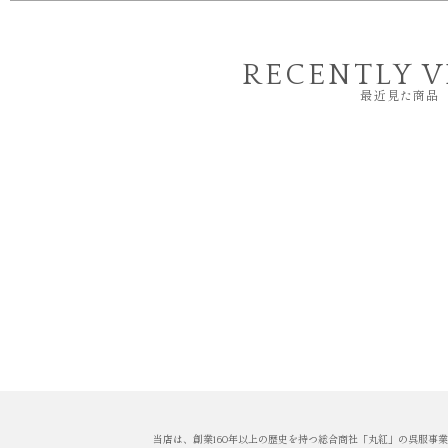
RECENTLY 
最近見た商品
当店は、創業160年以上の歴史を持つ総合商社「丸紅」の呉服事