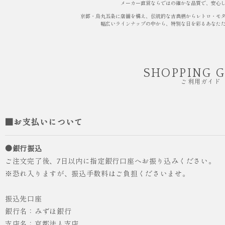
メーカー直営ならではの確かな品質で、安心
京都・烏丸五条に店舗を構え、伝統的な古典柄からレトロ・モ
幅広いラインナップの中から、特別な日を彩るあなた
SHOPPING 
ご利用ガイド
■お支払いについて
●銀行振込
ご注文完了後、7日以内に指定銀行口座へお振り込みください。
※恐れ入りますが、振込手数料はご負担くださいませ。
振込先口座
銀行名：みずほ銀行
支店名：京都法人支店