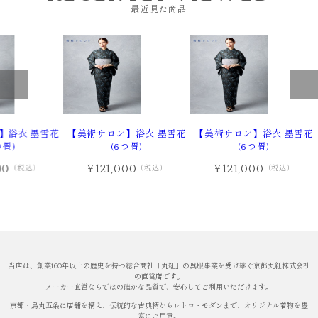
最近見た商品
】浴衣 墨雪花
【美術サロン】浴衣 墨雪花
【美術サロン】浴衣 墨雪花
つ畳)
(6つ畳)
(6つ畳)
00
¥121,000
¥121,000
（税込）
（税込）
（税込）
当店は、創業160年以上の歴史を持つ総合商社「丸紅」の呉服事業を受け継ぐ京都丸紅株式会社
の直営店です。
メーカー直営ならではの確かな品質で、安心してご利用いただけます。
京都・烏丸五条に店舗を構え、伝統的な古典柄からレトロ・モダンまで、オリジナル着物を豊
富にご用意。