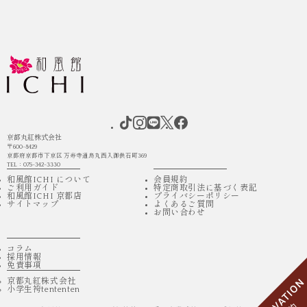
京都丸紅株式会社
〒600-8429
京都府京都市下京区 万寿寺通烏丸西入御供石町369
TEL：075-342-3330
和風館ICHI について
会員規約
ご利用ガイド
特定商取引法に基づく表記
和風館ICHI 京都店
プライバシーポリシー
サイトマップ
よくあるご質問
お問い合わせ
コラム
採用情報
免責事項
京都丸紅株式会社
小学生袴tententen