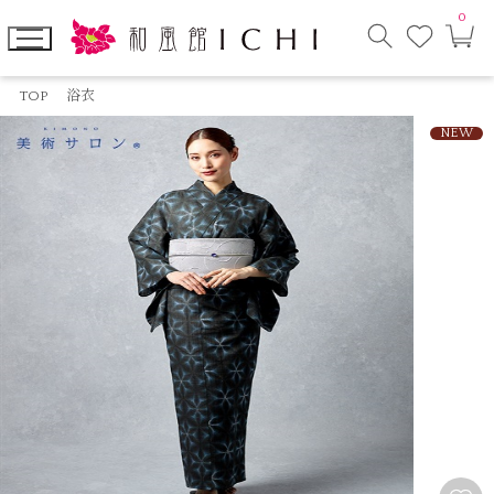
0
お
カ
気
ー
に
ト
検
入
ペ
索
り
ー
TOP
浴衣
モ
ジ
ー
NEW
ダ
ル