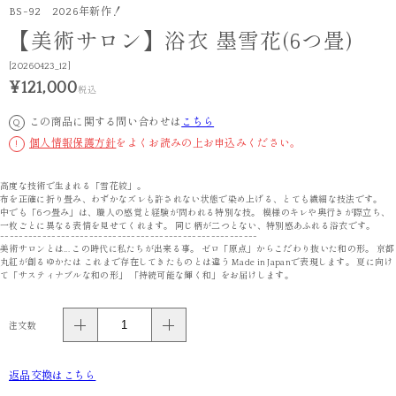
BS-92 2026年新作！
【美術サロン】浴衣 墨雪花(6つ畳)
[20260423_12]
¥121,000
税込
この商品に関する問い合わせは
こちら
Q
個人情報保護方針
をよくお読みの上お申込みください。
!
高度な技術で生まれる「雪花絞」。
布を正確に折り畳み、わずかなズレも許されない状態で染め上げる、とても繊細な技法です。
中でも「6つ畳み」は、職人の感覚と経験が問われる特別な技。 模様のキレや奥行きが際立ち、
一枚ごとに異なる表情を見せてくれます。 同じ柄が二つとない、特別感あふれる浴衣です。
-------------------------------------------------------
美術サロンとは... この時代に私たちが出来る事。 ゼロ「原点」からこだわり抜いた和の形。 京都
丸紅が創るゆかたは これまで存在してきたものとは違う Made in Japanで表現します。 夏に向け
て「サスティナブルな和の形」 「持続可能な輝く和」をお届けします。
注文数
返品交換はこちら