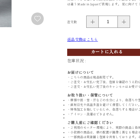
は違う Made in Japanで表現します。 夏
FURISODE
YUKATA
振袖
浴衣
注文数
返品交換はこちら
カートに入れる
在庫状況 :
お届けについて
・こちらの商品は現品販売です。
・ご注文・お支払い完了後、在庫を確認のうえ約1
・ご注文・お支払い完了後のキャンセルはお受け
お取り扱い・保管について
・摩擦や雨・雪・汗などの水分により、色落ちや
・直射日光や高温多湿を避けて保管してください
・特殊加工を施しているため、色落ちする場合が
・アイロン・洗濯はできません。
ご購入前にご確認ください
・ご利用のモニター環境により、実際の商品と色
・小紋柄の商品は、柄の配置が画像と異なる場合
・一部商品は実店舗と在庫を共有しております。