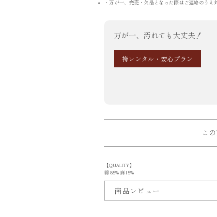
・万が一、完売・欠品となった際はご連絡のうえ
万が一、汚れても大丈夫！
袴レンタル・安心プラン
この
【QUALITY】
綿 85% 麻 15%
商品レビュー