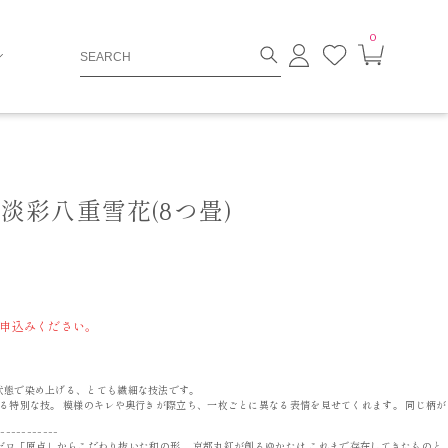
0
ロ
お
カ
グ
気
ー
イ
に
ト
ン
入
ペ
り
ー
ジ
淡彩八重雪花(8つ畳)
申込みください。
状態で染め上げる、とても繊細な技法です。
る特別な技。 模様のキレや奥行きが際立ち、一枚ごとに異なる表情を見せてくれます。 同じ柄が
------------
。 ゼロ「原点」からこだわり抜いた和の形。 京都丸紅が創るゆかたは これまで存在してきたものと