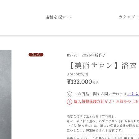
店舗を探す
カタログ
NEW
BS-93 2026年新作！
【美術サロン】浴衣 
[20260423_13]
¥132,000
税込
この商品に関する問い合わせは
こちら
Q
個人情報保護方針
をよくお読みの上お
!
高度な技術で生まれる「雪花絞」。
布を正確に折り畳み、わずかなズレも許されない
中でも「8つ畳み」は、職人の感覚と経験が問われ
二つとない、特別感あふれる浴衣です。
-------------------------------------------
美術サロンとは... この時代に私たちが出来る事