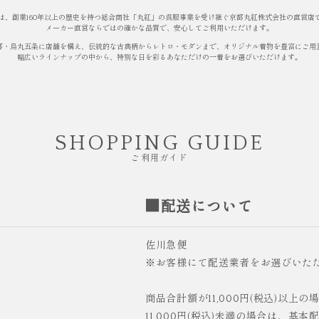
は、創業160年以上の歴史を持つ総合商社「丸紅」の呉服事業を受け継ぐ京都丸紅株式会社の直営店
メーカー直営ならではの確かな品質で、安心してご利用いただけます。
都・烏丸五条に店舗を構え、伝統的な古典柄からレトロ・モダンまで、オリジナル着物を豊富にご用
幅広いラインナップの中から、特別な日を彩るあなただけの一着をお選びいただけます。
SHOPPING GUIDE
ご利用ガイド
■配送について
佐川急便
※お客様にて配送業者をお選びいた
商品合計額が11,000円(税込)以上
11,000円(税込)未満の場合は、基本