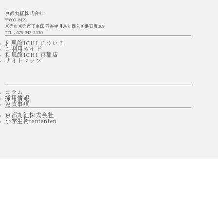
京都丸紅株式会社
〒600-8429
京都府京都市下京区 万寿寺通烏丸西入御供石町369
TEL：075-342-3330
和風館ICHI について
ご利用ガイド
和風館ICHI 京都店
サイトマップ
コラム
採用情報
免責事項
京都丸紅株式会社
小学生袴tententen