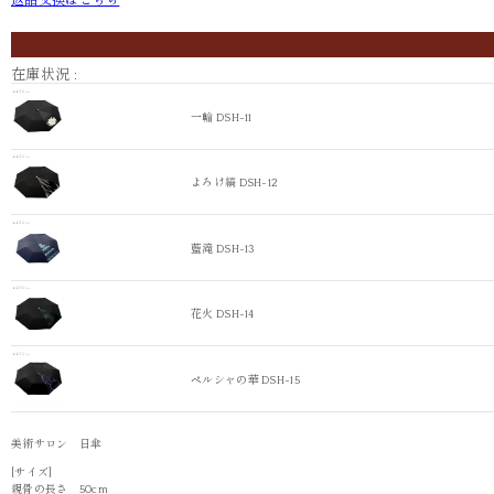
返品交換はこちら
一輪 DSH-11
よろけ縞 DS
在庫状況 :
一輪 DSH-11
よろけ縞 DSH-12
藍滝 DSH-13
花火 DSH-14
ペルシャの華 DSH-15
美術サロン 日傘
ペルシャの華 DSH-15
[サイズ]
親骨の長さ 50cm