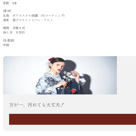
骨数 8本
[素材]
生地 ポリエステル(裏面：PUコーティング)
親骨 黒グラスファイバー・アルミ
開閉 手開き式
持ち手 天然竹
[生産国]
中国
万が一、汚れても大丈夫！