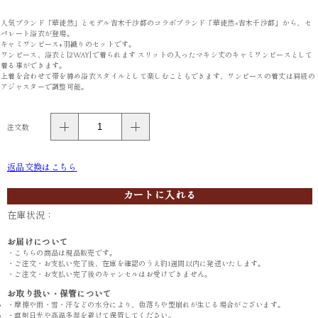
人気ブランド「華徒然」とモデル吉木千沙都のコラボブランド「華徒然×吉木千沙都」から、セ
パレート浴衣が登場。
キャミワンピース+羽織りのセットです。
ワンピース、浴衣と[2WAY]で着られます スリットの入ったマキシ丈のキャミワンピースとして
着る事ができます。
上着を合わせて帯を締め浴衣スタイルとして楽しむこともできます、ワンピースの着丈は肩紐の
アジャスターで調整可能。
注文数
返品交換はこちら
カートに入れる
在庫状況：
お届けについて
・こちらの商品は現品販売です。
・ご注文・お支払い完了後、在庫を確認のうえ約1週間以内に発送いたします。
・ご注文・お支払い完了後のキャンセルはお受けできません。
お取り扱い・保管について
・摩擦や雨・雪・汗などの水分により、色落ちや型崩れが生じる場合がございます。
・直射日光や高温多湿を避けて保管してください。