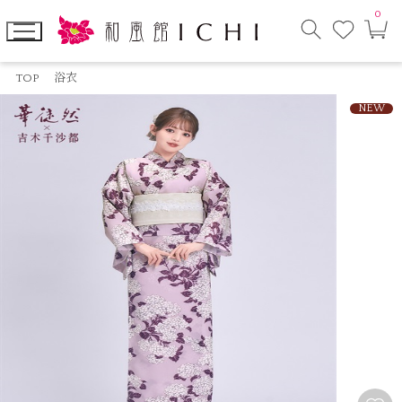
0
お
カ
気
ー
に
ト
検
入
ペ
索
り
ー
TOP
浴衣
モ
ジ
ー
NEW
ダ
ル