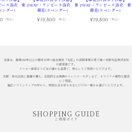
吉木千沙都】
【華徒然×吉木千沙都】
【華徒然×吉木千沙都】
ピース浴衣 紫
2WAY・ワンピース浴衣 紫
2WAY・ワンピース浴衣 紫
ベンダー)
陽花(ラベンダー)
陽花(ラベンダー)
00
¥19,800
¥19,800
（税込）
（税込）
（税込）
当店は、創業160年以上の歴史を持つ総合商社「丸紅」の呉服事業を受け継ぐ京都丸紅株式会社
の直営店です。
メーカー直営ならではの確かな品質で、安心してご利用いただけます。
京都・烏丸五条に店舗を構え、伝統的な古典柄からレトロ・モダンまで、オリジナル着物を豊富
にご用意。
幅広いラインナップの中から、特別な日を彩るあなただけの一着をお選びいただけます。
SHOPPING GUIDE
ご利用ガイド