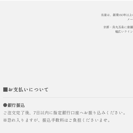
当店は、創業160年以
メー
京都・烏丸五条に店舗
幅広いライン
■お支払いについて
●銀行振込
ご注文完了後、7日以内に指定銀行口座へお振り込みください。
※恐れ入りますが、振込手数料はご負担くださいませ。