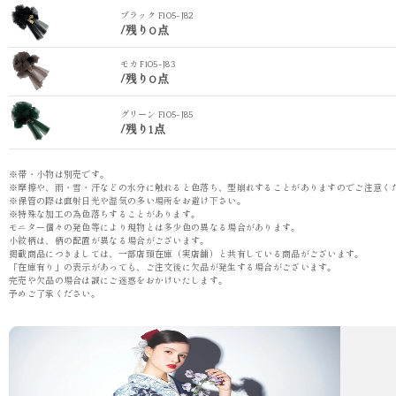
ブラック F105-J82
/
残り0点
モカ F105-J83
/
残り0点
グリーン F105-J85
/
残り1点
※帯・小物は別売です。
※摩擦や、雨・雪・汗などの水分に触れると色落ち、型崩れすることがありますのでご注意く
※保管の際は直射日光や湿気の多い場所をお避け下さい。
※特殊な加工の為色落ちすることがあります。
モニター個々の発色等により現物とは多少色の異なる場合があります。
小紋柄は、柄の配置が異なる場合がございます。
掲載商品につきましては、一部店頭在庫（実店舗）と共有している商品がございます。
「在庫有り」の表示があっても、ご注文後に欠品が発生する場合がございます。
完売や欠品の場合は誠にご迷惑をおかけいたします。
予めご了承ください。