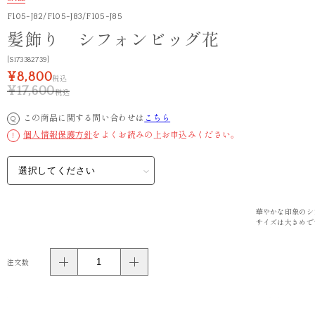
F105-J82/F105-J83/F105-J85
髪飾り シフォンビッグ花
[S173382739]
¥8,800
税込
¥17,600
税込
この商品に関する問い合わせは
こちら
Q
個人情報保護方針
をよくお読みの上お申込みください。
!
華やかな印象のシ
サイズは大きめで
注文数