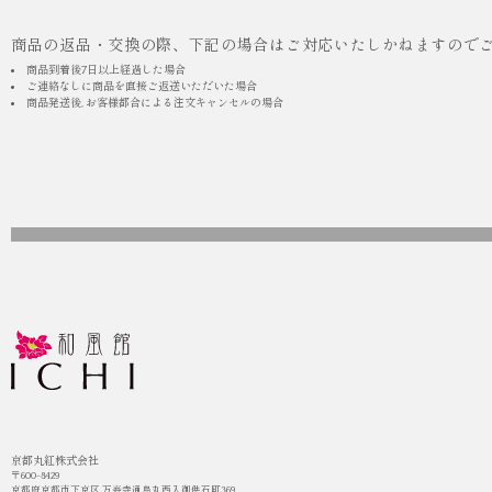
商品の返品・交換の際、下記の場合はご対応いたしかねますので
商品到着後7日以上経過した場合
ご連絡なしに商品を直接ご返送いただいた場合
商品発送後, お客様都合による注文キャンセルの場合
京都丸紅株式会社
〒600-8429
京都府京都市下京区 万寿寺通烏丸西入御供石町369