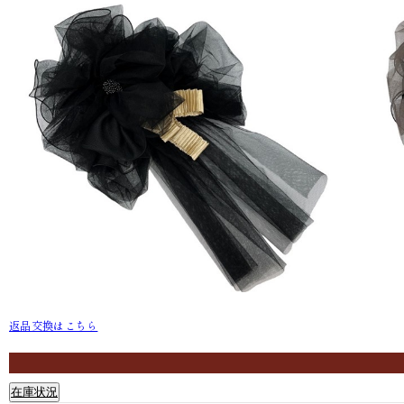
返品交換はこちら
ブラック F105-J82
モカ F105-J
在庫状況