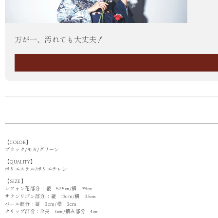
万が一、汚れても大丈夫！
【COLOR】
ブラック/モカ/グリーン
【QUALITY】
ポリエステル/ポリエチレン
【SIZE】
シフォン花部分 ：縦 57.5㎝/横 39㎝
サテンリボン部分 ：縦 13cm/横 3.5㎝
パール部分：縦 3cm/横 3cm
クリップ部分：全長 6㎝/摘み部分 4㎝