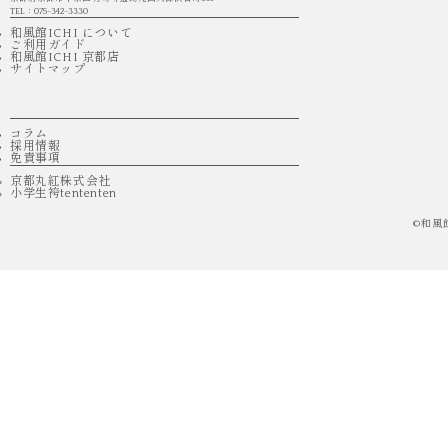
TEL：075-342-3330
和風館ICHI について
ご利用ガイド
和風館ICHI 京都店
サイトマップ
コラム
採用情報
免責事項
京都丸紅株式会社
小学生袴tententen
©
和風