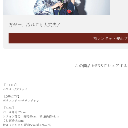
万が一、汚れても大丈夫！
袴レンタル・安心プ
この商品をSNSでシェアする
【COLOR】
ホワイト/ブラック
【QUALITY】
ポリエステル/ポリエチレン
【SIZE】
パール部分 7.5cm
シフォン部分 縦約57cm 横 最長約44cm
くし部分 約5cm
付属リボンピン 縦約5cm 横約9㎝(小)