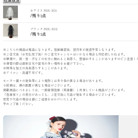
在庫状況
ホワイト F105-X01
/
残り1点
ブラック F105-X02
/
残り1点
※こちらの商品は現品になります。在庫確認後、翌月末の発送予定となります。
※ご注文後（お支払完了後）のご注文キャンセルはいかなる場合も対応致しかねます。
※摩擦や、雨・雪・汗などの水分に触れると色落ち、型崩れすることがありますのでご注意く
※保管の際は直射日光や湿気の多い場所をお避け下さい。
※特殊な加工の為色落ちすることがあります。
※アイロン・洗濯不可です。
モニター個々の発色等により現物とは多少色の異なる場合があります。
小紋柄は、柄の配置が異なる場合がございます。
掲載商品につきましては、一部店頭在庫（実店舗）と共有している商品がございます。
「在庫有り」の表示があっても、ご注文後に欠品が発生する場合がございます。
完売や欠品の場合は誠にご迷惑をおかけいたします。
予めご了承ください。