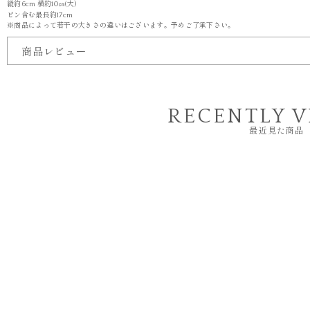
縦約6cm 横約10㎝(大）
ピン含む最長約17cm
※商品によって若干の大きさの違いはございます。予めご了承下さい。
商品レビュー
RECENTLY 
最近見た商品