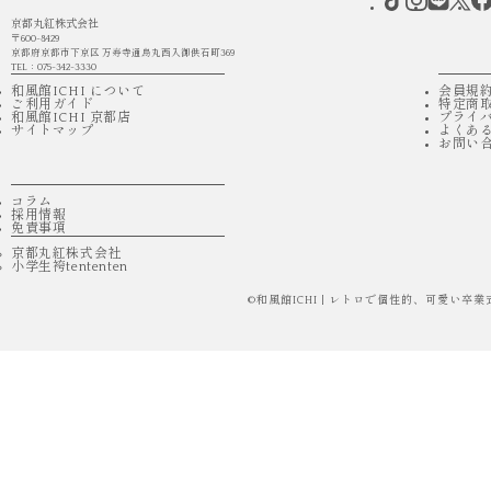
京都丸紅株式会社
〒600-8429
京都府京都市下京区 万寿寺通烏丸西入御供石町369
TEL：075-342-3330
和風館ICHI について
会員規
ご利用ガイド
特定商
和風館ICHI 京都店
プライ
サイトマップ
よくあ
お問い
コラム
採用情報
免責事項
京都丸紅株式会社
小学生袴tententen
©
和風館ICHI | レトロで個性的、可愛い卒