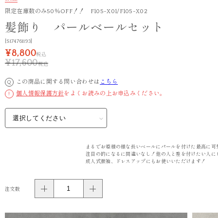
限定在庫数のみ50％OFF！！ F105-X01/F105-X02
髪飾り パールベールセット
[S174761193]
¥8,800
税込
¥17,600
税込
この商品に関する問い合わせは
こちら
Q
個人情報保護方針
をよくお読みの上お申込みください。
!
まるでお姫様の様な長いベールにパールを付けた最高に可
注目の的になるに間違いなし！他の人と差を付けたい人に
成人式振袖、ドレスアップにもお使いいただけます！
注文数