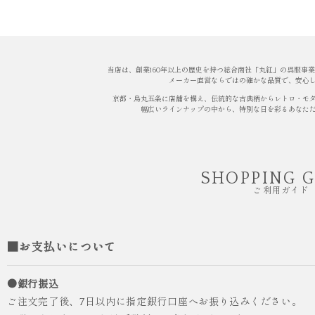
当店は、創業160年以上の歴史を持つ総合商社「丸紅」の呉服事
メーカー直営ならではの確かな品質で、安心
京都・烏丸五条に店舗を構え、伝統的な古典柄からレトロ・モ
幅広いラインナップの中から、特別な日を彩るあなた
SHOPPING 
ご利用ガイド
■お支払いについて
●銀行振込
ご注文完了後、7日以内に指定銀行口座へお振り込みください。