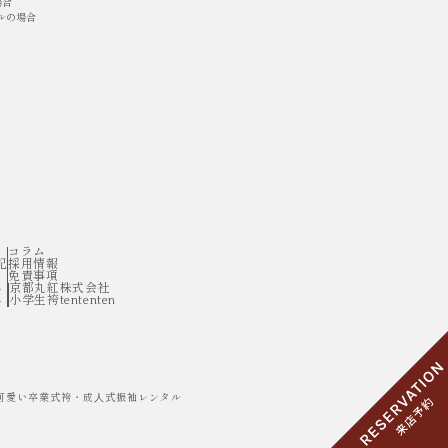
場合
ルの場合
コラム
記
採用情報
免責事項
京都丸紅株式会社
小学生袴tententen
的、可愛い卒業式袴・成⼈式振袖レンタル