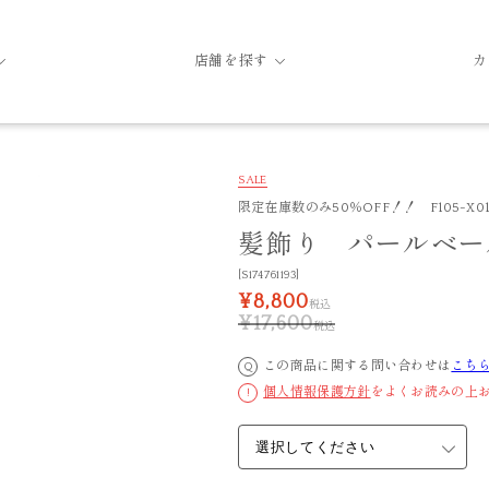
店舗を探す
カ
SALE
限定在庫数のみ50％OFF！！ F105-X01/
髪飾り パールベー
[S174761193]
¥8,800
税込
¥17,600
税込
この商品に関する問い合わせは
こち
Q
個人情報保護方針
をよくお読みの上
!