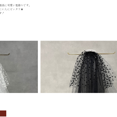
最高に可愛い髪飾りです。
OBI
ACCESSOR
たい人にピッタリ★
す！
帯
小物