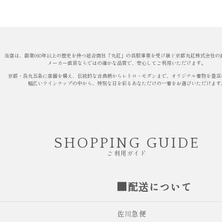
当店は、創業160年以上の歴史を持つ総合商社「丸紅」の呉服事業を受け継ぐ京都丸紅株式会社の
メーカー直営ならではの確かな品質で、安心してご利用いただけます。
京都・烏丸五条に店舗を構え、伝統的な古典柄からレトロ・モダンまで、オリジナル着物を豊富
幅広いラインナップの中から、特別な日を彩るあなただけの一着をお選びいただけます
SHOPPING GUIDE
ご利用ガイド
■配送について
佐川急便