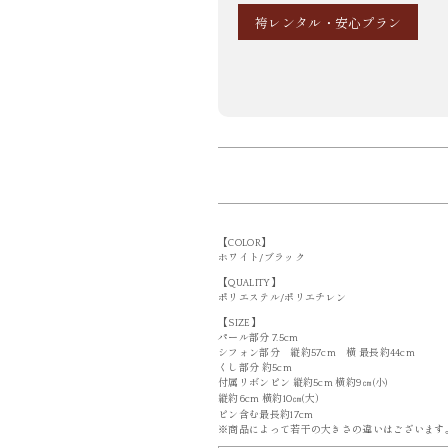
袴レンタル・安心プラン
【COLOR】
ホワイト/ブラック
【QUALITY】
ポリエステル/ポリエチレン
【SIZE】
パール部分 7.5cm
シフォン部分 縦約57cm 横 最長約44cm
くし部分 約5cm
付属リボンピン 縦約5cm 横約9㎝(小)
縦約6cm 横約10㎝(大）
ピン含む最長約17cm
※商品によって若干の大きさの違いはございます