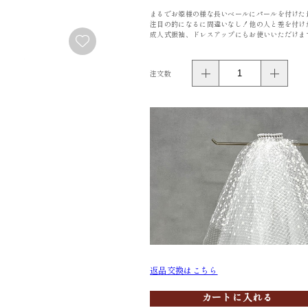
まるでお姫様の様な長いベールにパールを付けた
AL
FURISODE
YUKATA
注目の的になるに間違いなし！他の人と差を付け
成人式振袖、ドレスアップにもお使いいただけま
振袖
浴衣
注文数
返品交換はこちら
カートに入れる