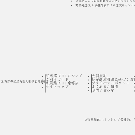
ご連絡なしに商品を直接ご返送いただいた
商品発送後, お客様都合による注文キャンセ
和風館ICHI について
会員規約
ご利用ガイド
特定商取引法に基づく表
区 万寿寺通烏丸西入御供石町369
和風館ICHI 京都店
プライバシーポリシー
サイトマップ
よくあるご質問
お問い合わせ
©
和風館ICHI | レトロで個性