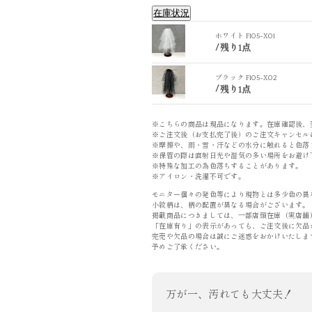
在庫状況
ホワイト F105-X01
/
残り1点
ホワイト F105-X01
ブラック F105-X02
/
残り1点
※こちらの商品は現品になります。在庫確認後、
※ご注文後（お支払完了後）のご注文キャンセル
※摩擦や、雨・雪・汗などの水分に触れると色落
※保管の際は直射日光や湿気の多い場所をお避け
※特殊な加工の為色落ちすることがあります。
※アイロン・洗濯不可です。
モニター個々の発色等により現物とは多少色の異
小紋柄は、柄の配置が異なる場合がございます。
掲載商品につきましては、一部店頭在庫（実店舗
「在庫有り」の表示があっても、ご注文後に欠品
完売や欠品の場合は誠にご迷惑をおかけいたしま
予めご了承ください。
万が一、汚れても大丈夫！