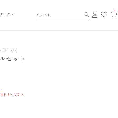
0
ロ
お
タログ
グ
気
イ
に
ン
入
り
F105-X02
ルセット
ら
お申込みください。