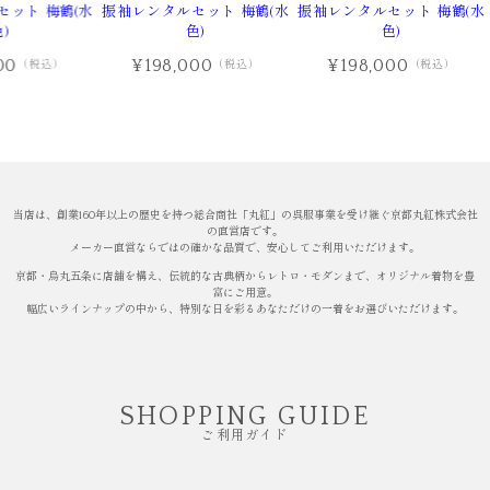
ット 梅鶴(水
振袖レンタルセット 梅鶴(水
振袖レンタルセット 梅鶴(水
)
色)
色)
00
¥198,000
¥198,000
（税込）
（税込）
（税込）
当店は、創業160年以上の歴史を持つ総合商社「丸紅」の呉服事業を受け継ぐ京都丸紅株式会社
の直営店です。
メーカー直営ならではの確かな品質で、安心してご利用いただけます。
京都・烏丸五条に店舗を構え、伝統的な古典柄からレトロ・モダンまで、オリジナル着物を豊
富にご用意。
幅広いラインナップの中から、特別な日を彩るあなただけの一着をお選びいただけます。
SHOPPING GUIDE
ご利用ガイド