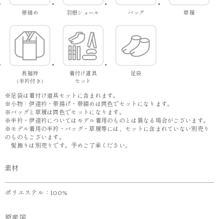
帯締め
羽根ショール
バッグ
草履
長襦袢
着付け道具
足袋
(半衿付き)
セット
※足袋は着付け道具セットに含まれます。
※小物：伊達衿・帯揚げ・帯締めは同色でセットになります。
※バッグと草履は同色でセットになります。
※半衿・伊達衿についてはモデル着用のものとは異なる場合がございます。
※モデル着用の半衿・バッグ・草履等には、セットに含まれていない別売り
のものもございます。
髪飾りは別売りです。予めご了承ください。
素材
ポリエステル：100%
原産国