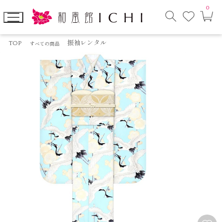
0
お
カ
気
ー
に
ト
検
入
ペ
索
り
ー
TOP
振袖レンタル
すべての商品
モ
ジ
ー
ダ
ル