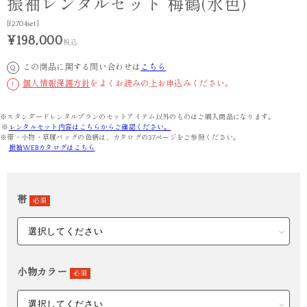
振袖レンタルセット 梅鶴(水色)
[f2704set]
¥198,000
税込
この商品に関する問い合わせは
こちら
Q
個人情報保護方針
をよくお読みの上お申込みください。
!
※スタンダードレンタルプランのセットアイテム以外のものはご購入商品になります。
※
レンタルセット内容はこちらからご確認ください。
※帯・小物・草履バッグの色柄は、カタログの37ページをご参照ください。
振袖WEBカタログはこちら
帯
必須
小物カラー
必須