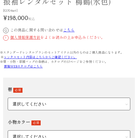
振袖レンタルセット 梅鶴(水色)
[f2704set]
¥198,000
税込
この商品に関する問い合わせは
こちら
Q
個人情報保護方針
をよくお読みの上お申込みください。
!
※スタンダードレンタルプランのセットアイテム以外のものはご購入商品になります。
※
レンタルセット内容はこちらからご確認ください。
※帯・小物・草履バッグの色柄は、カタログの37ページをご参照ください。
振袖WEBカタログはこちら
帯
必須
小物カラー
必須