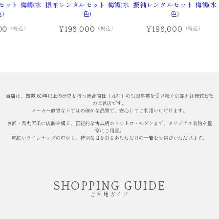
ット 梅鶴(水
振袖レンタルセット 梅鶴(水
振袖レンタルセット 梅鶴(水
)
色)
色)
00
¥198,000
¥198,000
（税込）
（税込）
（税込）
当店は、創業160年以上の歴史を持つ総合商社「丸紅」の呉服事業を受け継ぐ京都丸紅株式会社
の直営店です。
メーカー直営ならではの確かな品質で、安心してご利用いただけます。
京都・烏丸五条に店舗を構え、伝統的な古典柄からレトロ・モダンまで、オリジナル着物を豊
富にご用意。
幅広いラインナップの中から、特別な日を彩るあなただけの一着をお選びいただけます。
SHOPPING GUIDE
ご利用ガイド