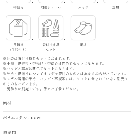
帯締め
羽根ショール
バッグ
草履
長襦袢
着付け道具
足袋
(半衿付き)
セット
※足袋は着付け道具セットに含まれます。
※小物：伊達衿・帯揚げ・帯締めは同色でセットになります。
※バッグと草履は同色でセットになります。
※半衿・伊達衿についてはモデル着用のものとは異なる場合がございます。
※モデル着用の半衿・バッグ・草履等には、セットに含まれていない別売り
のものもございます。
髪飾りは別売りです。予めご了承ください。
素材
ポリエステル：100%
原産国