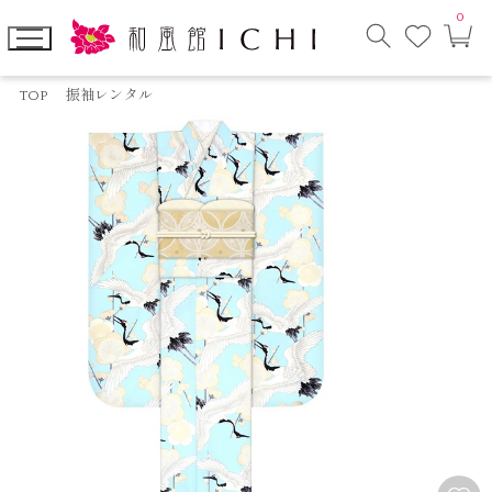
0
お
カ
気
ー
に
ト
検
入
ペ
索
り
ー
TOP
振袖レンタル
モ
ジ
ー
ダ
ル