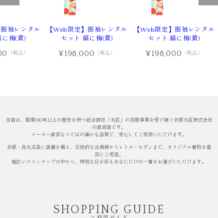
】振袖レンタル
【Web限定】振袖レンタル
【Web限定】振袖レンタル
に梅(黄)
セット 縞に梅(黄)
セット 縞に梅(黄)
00
¥198,000
¥198,000
（税込）
（税込）
（税込）
当店は、創業160年以上の歴史を持つ総合商社「丸紅」の呉服事業を受け継ぐ京都丸紅株式会社
の直営店です。
メーカー直営ならではの確かな品質で、安心してご利用いただけます。
京都・烏丸五条に店舗を構え、伝統的な古典柄からレトロ・モダンまで、オリジナル着物を豊
富にご用意。
幅広いラインナップの中から、特別な日を彩るあなただけの一着をお選びいただけます。
SHOPPING GUIDE