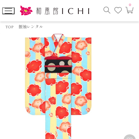
0
お
カ
気
ー
に
ト
検
入
ペ
索
り
ー
TOP
振袖レンタル
モ
ジ
ー
ダ
ル