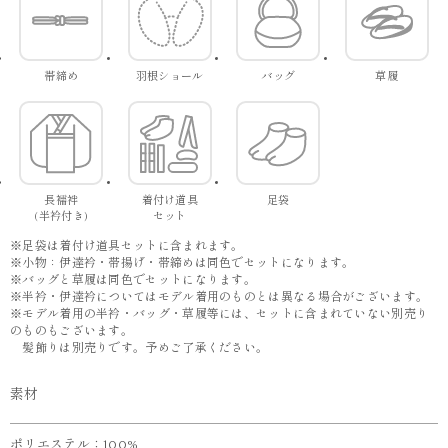
帯締め
羽根ショール
バッグ
草履
長襦袢
着付け道具
足袋
(半衿付き)
セット
※足袋は着付け道具セットに含まれます。
※小物：伊達衿・帯揚げ・帯締めは同色でセットになります。
※バッグと草履は同色でセットになります。
※半衿・伊達衿についてはモデル着用のものとは異なる場合がございます。
※モデル着用の半衿・バッグ・草履等には、セットに含まれていない別売り
のものもございます。
髪飾りは別売りです。予めご了承ください。
素材
ポリエステル：100%