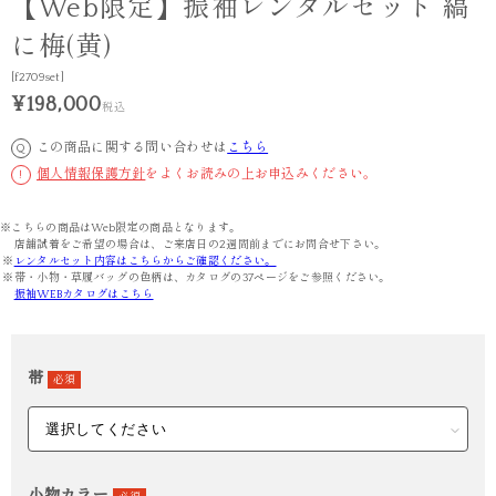
【Web限定】振袖レンタルセット 縞
に梅(黄)
[f2709set]
¥198,000
税込
この商品に関する問い合わせは
こちら
Q
個人情報保護方針
をよくお読みの上お申込みください。
!
※こちらの商品はWeb限定の商品となります。
店舗試着をご希望の場合は、ご来店日の2週間前までにお問合せ下さい。
※
レンタルセット内容はこちらからご確認ください。
※帯・小物・草履バッグの色柄は、カタログの37ページをご参照ください。
振袖WEBカタログはこちら
帯
必須