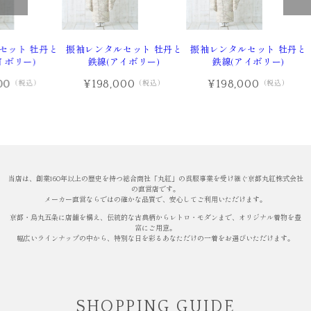
セット 牡丹と
振袖レンタルセット 牡丹と
振袖レンタルセット 牡丹と
イボリー)
鉄線(アイボリー)
鉄線(アイボリー)
00
¥198,000
¥198,000
（税込）
（税込）
（税込）
当店は、創業160年以上の歴史を持つ総合商社「丸紅」の呉服事業を受け継ぐ京都丸紅株式会社
の直営店です。
メーカー直営ならではの確かな品質で、安心してご利用いただけます。
京都・烏丸五条に店舗を構え、伝統的な古典柄からレトロ・モダンまで、オリジナル着物を豊
富にご用意。
幅広いラインナップの中から、特別な日を彩るあなただけの一着をお選びいただけます。
SHOPPING GUIDE