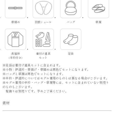
帯締め
羽根ショール
バッグ
草履
長襦袢
着付け道具
足袋
(半衿付き)
セット
※足袋は着付け道具セットに含まれます。
※小物：伊達衿・帯揚げ・帯締めは同色でセットになります。
※バッグと草履は同色でセットになります。
※半衿・伊達衿についてはモデル着用のものとは異なる場合がございます。
※モデル着用の半衿・バッグ・草履等には、セットに含まれていない別売り
のものもございます。
髪飾りは別売りです。予めご了承ください。
素材