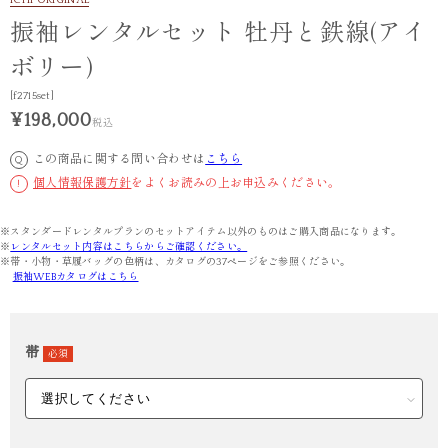
ICHI ORIGINAL
振袖レンタルセット 牡丹と鉄線(アイ
ボリー)
[f2715set]
¥198,000
税込
この商品に関する問い合わせは
こちら
Q
個人情報保護方針
をよくお読みの上お申込みください。
!
※スタンダードレンタルプランのセットアイテム以外のものはご購入商品になります。
※
レンタルセット内容はこちらからご確認ください。
※帯・小物・草履バッグの色柄は、カタログの37ページをご参照ください。
振袖WEBカタログはこちら
帯
必須