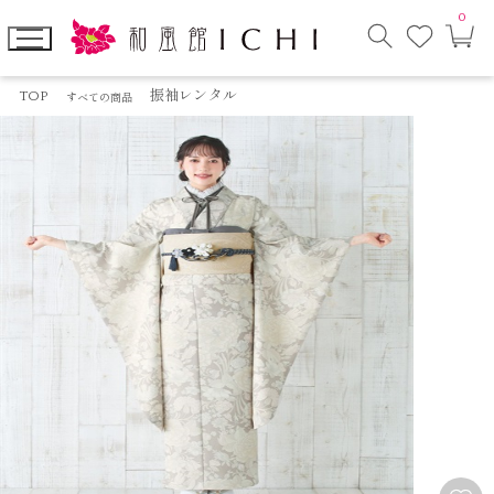
0
お
カ
気
ー
に
ト
検
入
ペ
索
り
ー
TOP
振袖レンタル
すべての商品
モ
ジ
ー
ダ
ル