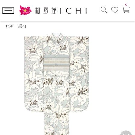
0
お
カ
気
ー
に
ト
検
入
ペ
索
り
ー
TOP
振袖
モ
ジ
ー
ダ
ル