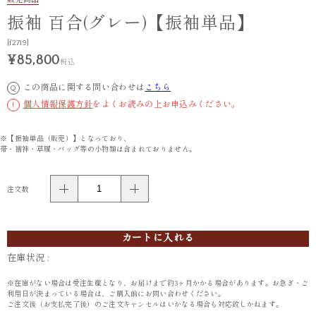
販売商品
振袖 百合(グレー)【振袖単品】
[f2719]
¥85,800
税込
この商品に関する問い合わせは
こちら
Q
個人情報保護方針
をよくお読みの上お申込みください。
!
※【振袖単品（販売）】となっており、
帯・襦袢・草履・バッグ等の小物類は含まれておりません。
注文数
カートに入れる
在庫状況 :
※在庫がない場合は受注生産となり、お届けまで約3ヶ月かかる場合があります。お急ぎ・ご
利用日が決まっている場合は、ご購入前にお問い合わせください。
ご注文後（お支払完了後）のご注文キャンセルはいかなる場合も対応致しかねます。