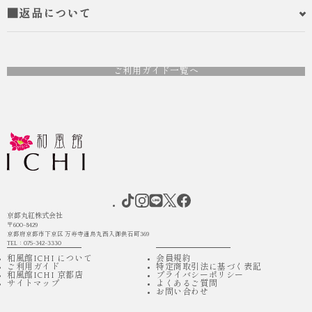
■返品について
ご利用ガイド一覧へ
京都丸紅株式会社
〒600-8429
京都府京都市下京区 万寿寺通烏丸西入御供石町369
TEL：075-342-3330
和風館ICHI について
会員規約
ご利用ガイド
特定商取引法に基づく表記
和風館ICHI 京都店
プライバシーポリシー
サイトマップ
よくあるご質問
お問い合わせ