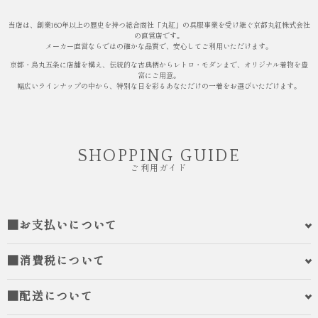
当店は、創業160年以上の歴史を持つ総合商社「丸紅」の呉服事業を受け継ぐ京都丸紅株式会社
の直営店です。
メーカー直営ならではの確かな品質で、安心してご利用いただけます。
京都・烏丸五条に店舗を構え、伝統的な古典柄からレトロ・モダンまで、オリジナル着物を豊
富にご用意。
幅広いラインナップの中から、特別な日を彩るあなただけの一着をお選びいただけます。
SHOPPING GUIDE
ご利用ガイド
■お支払いについて
■消費税について
■配送について