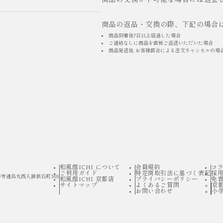
商品の交換が不可能な場合には返金
商品の返品・交換の際、下記の場合
商品到着後7日以上経過した場合
ご連絡なしに商品を直接ご返送いただいた場合
商品発送後, お客様都合による注文キャンセルの場
和風館ICHI について
会員規約
コ
ご利用ガイド
特定商取引法に基づく表記
採
寺通烏丸西入御供石町369
和風館ICHI 京都店
プライバシーポリシー
免
サイトマップ
よくあるご質問
京
お問い合わせ
小学