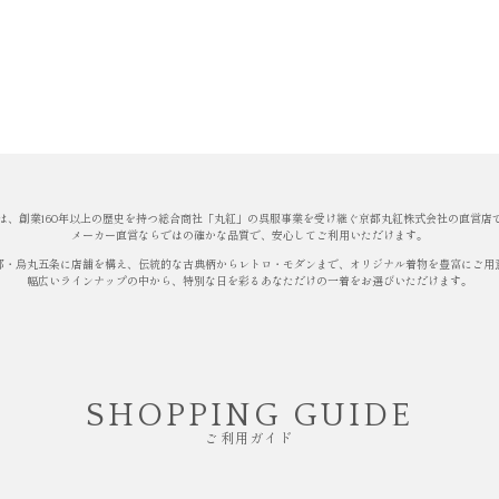
は、創業160年以上の歴史を持つ総合商社「丸紅」の呉服事業を受け継ぐ京都丸紅株式会社の直営店
メーカー直営ならではの確かな品質で、安心してご利用いただけます。
都・烏丸五条に店舗を構え、伝統的な古典柄からレトロ・モダンまで、オリジナル着物を豊富にご用
幅広いラインナップの中から、特別な日を彩るあなただけの一着をお選びいただけます。
SHOPPING GUIDE
ご利用ガイド