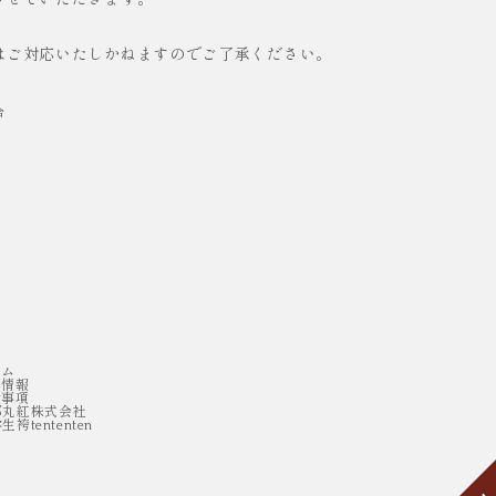
させていただきます。
はご対応いたしかねますのでご了承ください。
合
ラム
用情報
責事項
都丸紅株式会社
生袴tententen