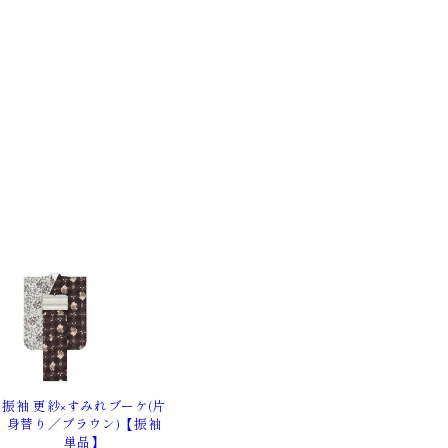
振袖 更紗×すみれブーケ(片
身替り／ブラウン)【振袖
単品】