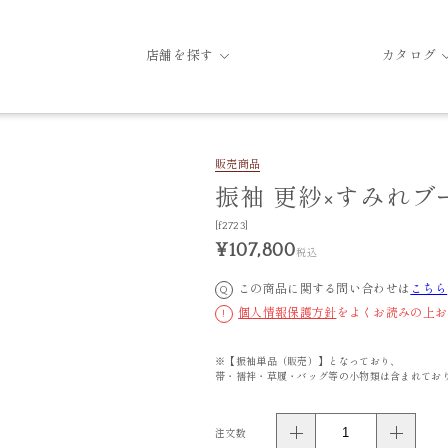
店舗を探す
カタログ
販売商品
振袖 更紗×すみれブ
[f2723]
¥107,800
税込
この商品に関する問い合わせは
こちら
Q
個人情報保護方針
をよくお読みの上お
!
※【振袖単品（販売）】となっており、
帯・襦袢・草履・バッグ等の小物類は含まれてお
注文数