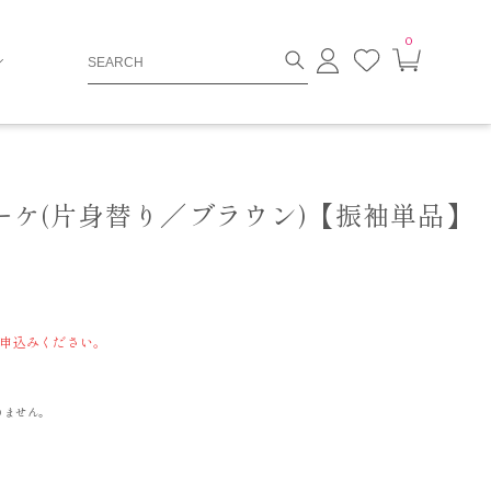
0
ロ
お
カ
グ
気
ー
イ
に
ト
ン
入
ペ
り
ー
ジ
ーケ(片身替り／ブラウン)【振袖単品】
申込みください。
りません。