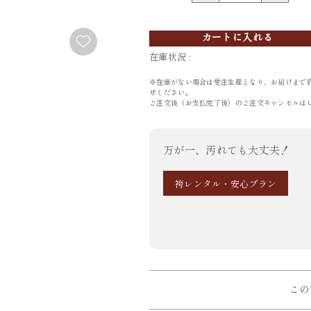
FURISODE
YUKATA
カートに入れる
振袖
浴衣
在庫状況 :
※在庫がない場合は受注生産となり、お届けまで
せください。
ご注文後（お支払完了後）のご注文キャンセルは
万が一、汚れても大丈夫！
袴レンタル・安心プラン
この