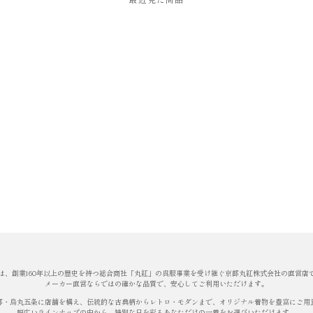
最近見た商品
は、創業160年以上の歴史を持つ総合商社「丸紅」の呉服事業を受け継ぐ京都丸紅株式会社の直営店
メーカー直営ならではの確かな品質で、安心してご利用いただけます。
都・烏丸五条に店舗を構え、伝統的な古典柄からレトロ・モダンまで、オリジナル着物を豊富にご用