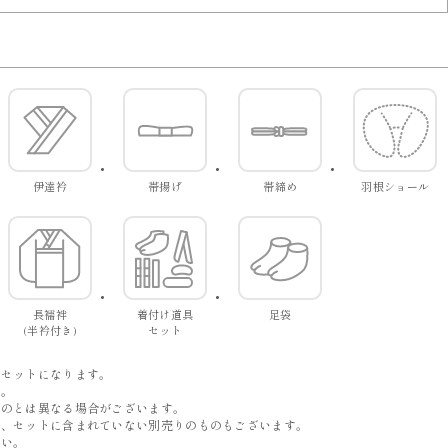
伊達衿
帯揚げ
帯締め
羽根ショール
長襦袢
着付け道具
足袋
(半衿付き)
セット
。
でセットになります。
す。
ものとは異なる場合がございます。
は、セットに含まれていない別売りのものもございます。
い。