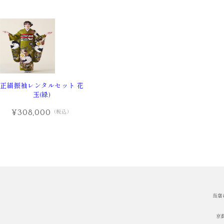
正絹振袖レンタルセット 花
玉(緑)
¥308,000
（税込）
当店
京