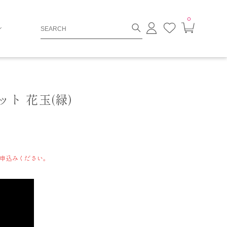
0
ロ
お
カ
グ
気
ー
イ
に
ト
ン
入
ペ
り
ー
ジ
ト 花玉(緑)
申込みください。