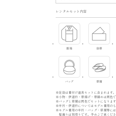
レンタルセット内容
振袖
袋帯
バッグ
草履
※足袋は着付け道具セットに含まれます
※小物：伊達衿・帯揚げ・帯締めは同色
※バッグと草履は同色でセットになりま
※半衿・伊達衿についてはモデル着用の
※モデル着用の半衿・バッグ・草履等に
髪飾りは別売りです。予めご了承くださ