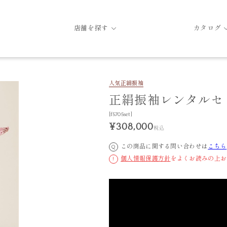
店舗を探す
カタログ
人気
正絹振袖
正絹振袖レンタルセッ
[f5705set]
¥308,000
税込
この商品に関する問い合わせは
こちら
Q
個人情報保護方針
をよくお読みの上お
!