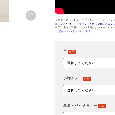
FURISODE
YUKATA
振袖
浴衣
※スタンダードレンタルプランのセットアイテム
※
レンタルセット内容はこちらからご確認くださ
※帯・小物・草履バッグの色柄は、カタログの37
振袖WEBカタログはこちら
帯
必須
小物カラー
必須
草履・バッグカラー
必須