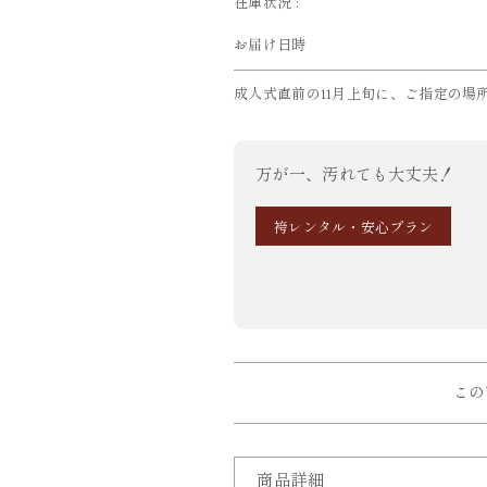
在庫状況 :
お届け日時
成人式直前の11月上旬に、ご指定の場
万が一、汚れても大丈夫！
袴レンタル・安心プラン
この
商品詳細