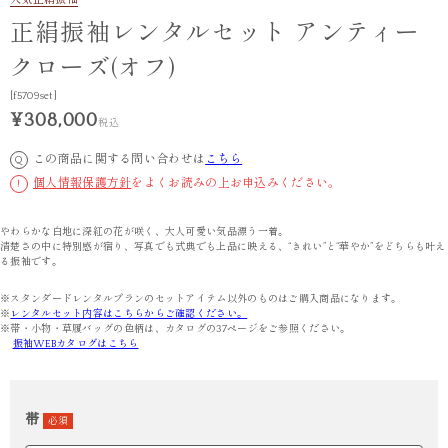
人気
正絹振袖
正絹振袖レンタルセット アンティー
クローズ(オフ)
[f5709set]
¥308,000
税込
この商品に関する問い合わせは
こちら
Q
個人情報保護方針
をよくお読みの上お申込みください。
!
やわらかな白地に深紅の花が咲く、大人可愛い気品漂う一着。
清楚さの中に特別感が宿り、写真でも式典でも上品に映える、“きれい”と“華やか”をどちらも叶え
る振袖です。
※スタンダードレンタルプランのセットアイテム以外のものはご購入商品になります。
※
レンタルセット内容はこちらからご確認ください。
※帯・小物・草履バッグの色柄は、カタログの37ページをご参照ください。
振袖WEBカタログはこちら
帯
必須