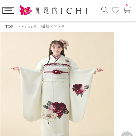
0
お
カ
気
ー
に
ト
検
入
ペ
索
り
ー
TOP
振袖レンタル
すべての商品
モ
ジ
ー
ダ
ル