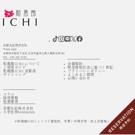
京都丸紅株式会社
〒600-8429
京都府京都市下京区 万寿寺通烏丸西入御供石町369
TEL：075-342-3330
和風館ICHI について
会員規約
ご利用ガイド
特定商取引法に基づく表記
和風館ICHI 京都店
プライバシーポリシー
サイトマップ
よくあるご質問
お問い合わせ
コラム
採用情報
免責事項
京都丸紅株式会社
小学生袴tententen
©
和風館ICHI | レトロで個性的、可愛い卒業式袴・成⼈式振袖レンタル