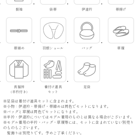
振袖
袋帯
伊達衿
帯揚げ
帯締め
羽根ショール
バッグ
草履
長襦袢
着付け道具
足袋
(半衿付き)
セット
※足袋は着付け道具セットに含まれます。
※小物：伊達衿・帯揚げ・帯締めは同色でセットになります。
※バッグと草履は同色でセットになります。
※半衿・伊達衿についてはモデル着用のものとは異なる場合がございます。
※モデル着用の半衿・バッグ・草履等には、セットに含まれていない別売り
のものもございます。
髪飾りは別売りです。予めご了承ください。