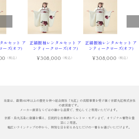
タルセット ア
正絹振袖レンタルセット ア
正絹振袖レンタルセット ア
ーズ(オフ)
ンティークローズ(オフ)
ンティークローズ(オフ)
00
¥308,000
¥308,000
（税込）
（税込）
（税込）
当店は、創業160年以上の歴史を持つ総合商社「丸紅」の呉服事業を受け継ぐ京都丸紅株式会社
の直営店です。
メーカー直営ならではの確かな品質で、安心してご利用いただけます。
京都・烏丸五条に店舗を構え、伝統的な古典柄からレトロ・モダンまで、オリジナル着物を豊
富にご用意。
幅広いラインナップの中から、特別な日を彩るあなただけの一着をお選びいただけます。