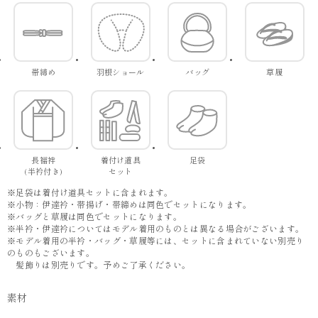
帯締め
羽根ショール
バッグ
草履
長襦袢
着付け道具
足袋
(半衿付き)
セット
※足袋は着付け道具セットに含まれます。
※小物：伊達衿・帯揚げ・帯締めは同色でセットになります。
※バッグと草履は同色でセットになります。
※半衿・伊達衿についてはモデル着用のものとは異なる場合がございます。
※モデル着用の半衿・バッグ・草履等には、セットに含まれていない別売り
のものもございます。
髪飾りは別売りです。予めご了承ください。
素材