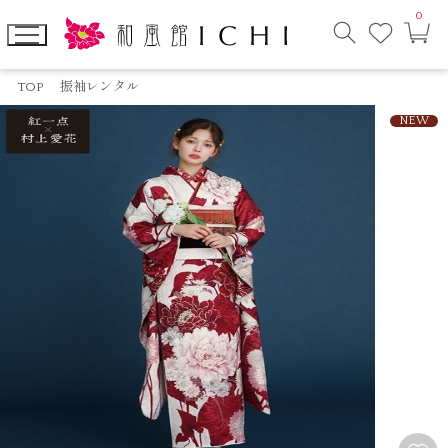
0
お
カ
気
ー
に
ト
検
入
ペ
索
り
ー
TOP
振袖レンタル
モ
ジ
ー
NEW
ダ
ル