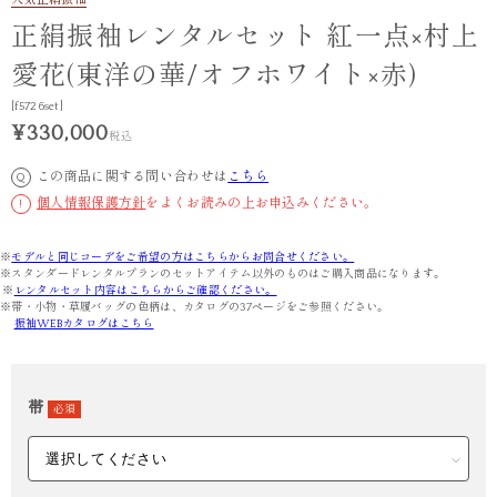
人気
正絹振袖
正絹振袖レンタルセット 紅一点×村上
愛花(東洋の華/オフホワイト×赤)
[f5726set]
¥330,000
税込
この商品に関する問い合わせは
こちら
Q
個人情報保護方針
をよくお読みの上お申込みください。
!
※
モデルと同じコーデをご希望の方はこちらからお問合せください。
※スタンダードレンタルプランのセットアイテム以外のものはご購入商品になります。
※
レンタルセット内容はこちらからご確認ください。
※帯・小物・草履バッグの色柄は、カタログの37ページをご参照ください。
振袖WEBカタログはこちら
帯
必須