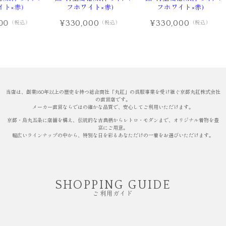
ト×赤)
フホワイト×赤)
フホワイト×赤)
00
¥330,000
¥330,000
（税込）
（税込）
（税込）
当店は、創業160年以上の歴史を持つ総合商社「丸紅」の呉服事業を受け継ぐ京都丸紅株式会社
の直営店です。
メーカー直営ならではの確かな品質で、安心してご利用いただけます。
京都・烏丸五条に店舗を構え、伝統的な古典柄からレトロ・モダンまで、オリジナル着物を豊
富にご用意。
幅広いラインナップの中から、特別な日を彩るあなただけの一着をお選びいただけます。
SHOPPING GUIDE
ご利用ガイド