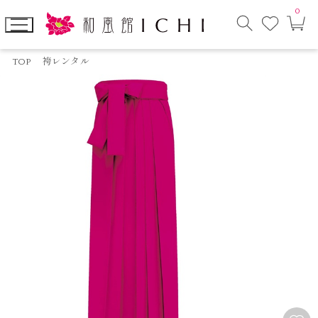
0
お
カ
気
ー
に
ト
検
入
ペ
索
り
ー
TOP
袴レンタル
モ
ジ
ー
ダ
ル