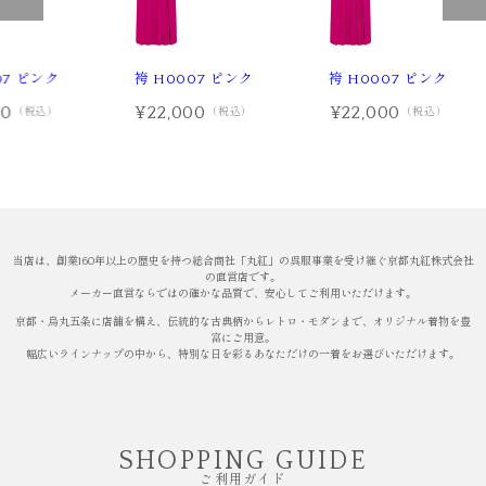
07 ピンク
袴 H0007 ピンク
袴 H0007 ピンク
00
¥22,000
¥22,000
（税込）
（税込）
（税込）
当店は、創業160年以上の歴史を持つ総合商社「丸紅」の呉服事業を受け継ぐ京都丸紅株式会社
の直営店です。
メーカー直営ならではの確かな品質で、安心してご利用いただけます。
京都・烏丸五条に店舗を構え、伝統的な古典柄からレトロ・モダンまで、オリジナル着物を豊
富にご用意。
幅広いラインナップの中から、特別な日を彩るあなただけの一着をお選びいただけます。
SHOPPING GUIDE
ご利用ガイド