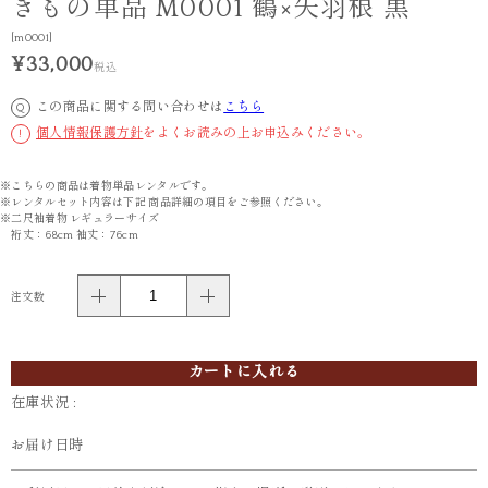
きもの単品 M0001 鶴×矢羽根 黒
[m0001]
¥33,000
税込
この商品に関する問い合わせは
こちら
Q
個人情報保護方針
をよくお読みの上お申込みください。
!
※こちらの商品は着物単品レンタルです。
※レンタルセット内容は下記 商品詳細の項目をご参照ください。
※二尺袖着物 レギュラーサイズ
裄丈：68cm 袖丈：76cm
注文数
カートに入れる
在庫状況 :
お届け日時