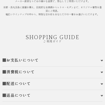
メーカー直営ならではの確かな品質で、安心してご利用いただけます。
京都・烏丸五条に店舗を構え、伝統的な古典柄からレトロ・モダンまで、オリジナル着物を豊
富にご用意。
幅広いラインナップの中から、特別な日を彩るあなただけの一着をお選びいただけます。
SHOPPING GUIDE
ご利用ガイド
■お支払いについて
■消費税について
■配送について
■返品について