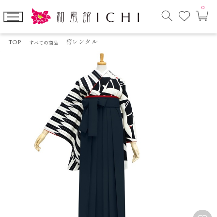
0
お
カ
気
ー
に
ト
検
入
ペ
索
り
ー
TOP
袴レンタル
すべての商品
モ
ジ
ー
ダ
ル