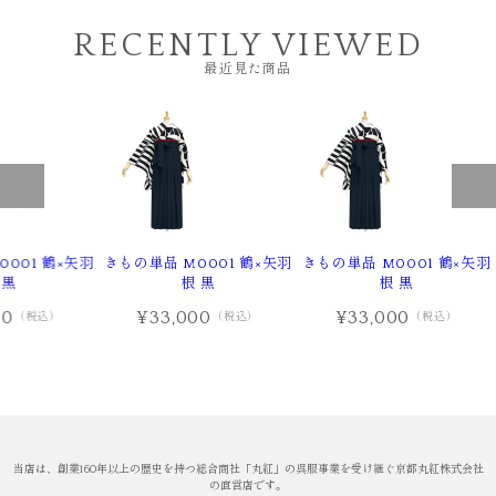
RECENTLY VIEWED
最近見た商品
001 鶴×矢羽
きもの単品 M0001 鶴×矢羽
きもの単品 M0001 鶴×矢羽
 黒
根 黒
根 黒
00
¥33,000
¥33,000
（税込）
（税込）
（税込）
当店は、創業160年以上の歴史を持つ総合商社「丸紅」の呉服事業を受け継ぐ京都丸紅株式会社
の直営店です。