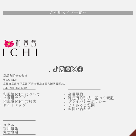
ご利用ガイド一覧へ
京都丸紅株式会社
〒600-8429
京都府京都市下京区 万寿寺通烏丸西入御供石町369
TEL：075-342-3330
和風館ICHI について
会員規約
ご利用ガイド
特定商取引法に基づく表記
和風館ICHI 京都店
プライバシーポリシー
サイトマップ
よくあるご質問
お問い合わせ
コラム
採用情報
免責事項