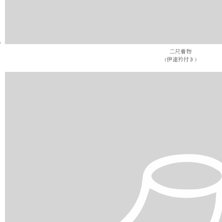
二尺着物
(伊達衿付き)