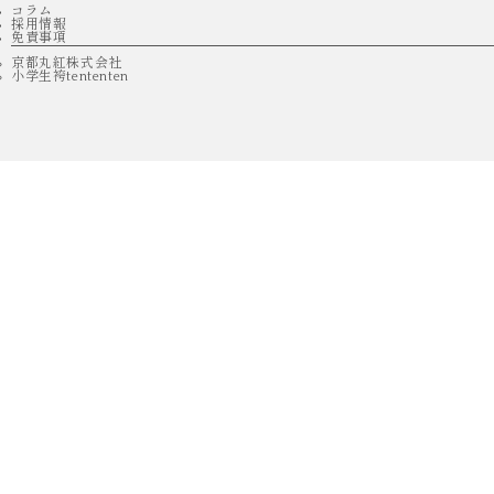
コラム
採用情報
免責事項
京都丸紅株式会社
小学生袴tententen