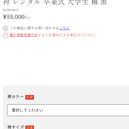
袴 レンタル 卒業式 大学生 梅 黒
[m0004set]
¥55,000
税込
この商品に関する問い合わせは
こちら
Q
個人情報保護方針
をよくお読みの上お申込みください。
!
袴カラー
必須
袴サイズ
必須