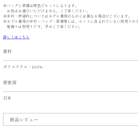
※バッグと草履は同色でセットになります。
お色はお選びいただけません。ご了承ください。
※半衿・伊達衿についてはモデル着用のものとは異なる場合がございます。
※モデル着用の半衿・バッグ・草履等には、セットに含まれていない別売りの
髪飾りは別売りです。予めご了承ください。
詳しくはこちら
素材
ポリエステル：100%
原産国
日本
商品レビュー