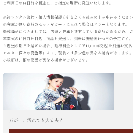
ご利用日の14日前を目途に、ご指定の場所に発送いたします。
※袴レンタル規約・個人情報保護方針をよくお読みの上お申込みくださ
※在庫が無い商品のセットをカートに入れた場合はエラーとなります。
掲載商品につきましては、店頭と在庫を共有している商品があるため、
卒業式の14日前を目処に商品を発送し、到着は発送後1～3日の予定です
ご返送の期日を過ぎた場合、延滞料金として￥11,000(税込)を別途お
モニター個々の発色等により、現物とは多少色の異なる場合があります
小紋柄は、柄の配置が異なる場合がございます。
万が一、汚れても大丈夫！