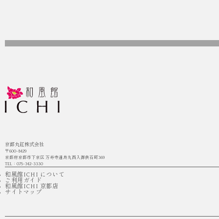
京都丸紅株式会社
〒600-8429
京都府京都市下京区 万寿寺通烏丸西入御供石町369
TEL：075-342-3330
和風館ICHI について
ご利用ガイド
和風館ICHI 京都店
サイトマップ