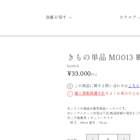
店舗を探す
カタログ
きもの単品 M0013 
[m0013]
¥33,000
税込
この商品に関する問い合わせは
こちら
Q
個人情報保護方針
をよくお読みの上お
!
※こちらの商品は着物単品レンタルです。
※レンタルセット内容は下記 商品詳細の項目をご
※二尺袖着物 レギュラーサイズ
裄丈：68cm 袖丈：76cm