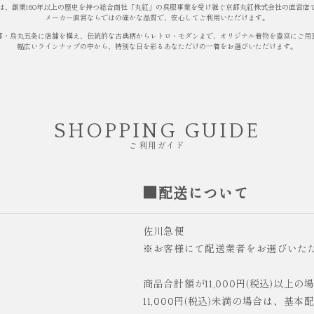
は、創業160年以上の歴史を持つ総合商社「丸紅」の呉服事業を受け継ぐ京都丸紅株式会社の直営店
メーカー直営ならではの確かな品質で、安心してご利用いただけます。
都・烏丸五条に店舗を構え、伝統的な古典柄からレトロ・モダンまで、オリジナル着物を豊富にご用
幅広いラインナップの中から、特別な日を彩るあなただけの一着をお選びいただけます。
SHOPPING GUIDE
ご利用ガイド
■配送について
佐川急便
※お客様にて配送業者をお選びいた
商品合計額が11,000円(税込)以上
11,000円(税込)未満の場合は、基本