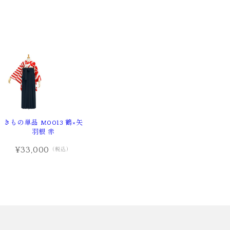
きもの単品 M0013 鶴×矢
羽根 赤
¥33,000
（税込）