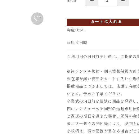
注文数
FURISODE
YUKATA
振袖
浴衣
カートに入れる
在庫状況 :
お届け日時
ご利用日の14日前を目途に、ご指定の
※袴レンタル規約・個人情報保護方針
※在庫が無い商品をカートに入れた場
掲載商品につきましては、店頭と在庫
います。予めご了承ください。
卒業式の14日前を目処に商品を発送し
内にレンタル一式を同封の返送専用伝票
ご返送の期日を過ぎた場合、延滞料金とし
モニター個々の発色等により、現物と
小紋柄は、柄の配置が異なる場合がご