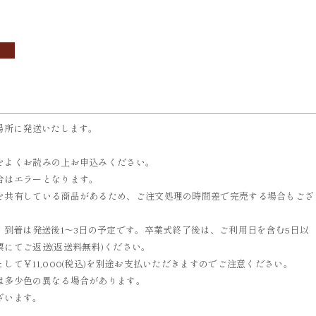
OBI
ACCESSORIES
帯
小物
場所に発送いたします。
をよくお読みの上お申込みください。
合はエラーとなります。
を共有している商品があるため、ご注文処理の時間差で完売する場合もござ
、到着は発送後1～3日の予定です。卒業式終了後は、ご利用日を含む5日以
にてご返送(返送料無料)ください。
て￥11,000(税込)を別途お支払いただきますのでご注意ください。
は多少色の異なる場合があります。
ざいます。