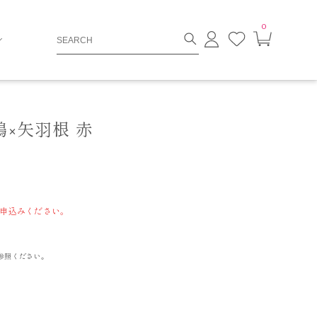
0
ロ
お
カ
グ
気
ー
イ
に
ト
ン
入
ペ
り
ー
ジ
鶴×矢羽根 赤
申込みください。
参照ください。