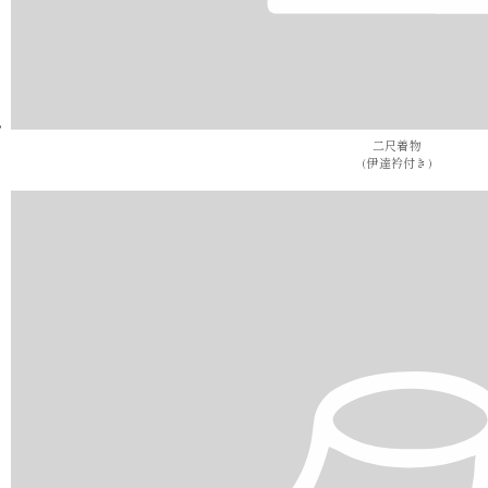
二尺着物
(伊達衿付き)