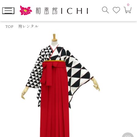
0
お
カ
気
ー
に
ト
検
入
ペ
索
り
ー
TOP
袴レンタル
モ
ジ
ー
ダ
ル