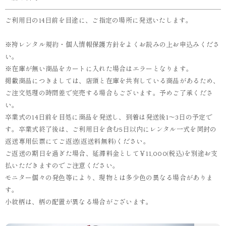
ご利用日の14日前を目途に、ご指定の場所に発送いたします。
※袴レンタル規約・個人情報保護方針をよくお読みの上お申込みくださ
い。
※在庫が無い商品をカートに入れた場合はエラーとなります。
掲載商品につきましては、店頭と在庫を共有している商品があるため、
ご注文処理の時間差で完売する場合もございます。予めご了承くださ
い。
卒業式の14日前を目処に商品を発送し、到着は発送後1～3日の予定で
す。卒業式終了後は、ご利用日を含む5日以内にレンタル一式を同封の
返送専用伝票にてご返送(返送料無料)ください。
ご返送の期日を過ぎた場合、延滞料金として￥11,000(税込)を別途お支
払いただきますのでご注意ください。
モニター個々の発色等により、現物とは多少色の異なる場合がありま
す。
小紋柄は、柄の配置が異なる場合がございます。