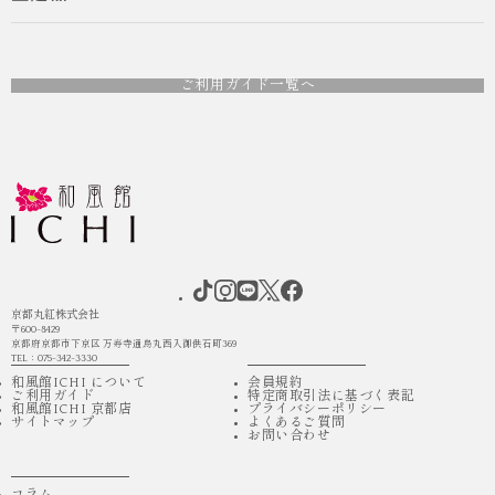
ご利用ガイド一覧へ
京都丸紅株式会社
〒600-8429
京都府京都市下京区 万寿寺通烏丸西入御供石町369
TEL：075-342-3330
和風館ICHI について
会員規約
ご利用ガイド
特定商取引法に基づく表記
和風館ICHI 京都店
プライバシーポリシー
サイトマップ
よくあるご質問
お問い合わせ
コラム