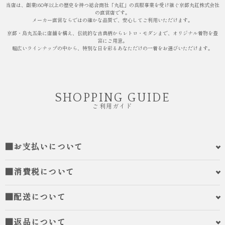
当店は、創業160年以上の歴史を持つ総合商社「丸紅」の呉服事業を受け継ぐ京都丸紅株式会社
の直営店です。
メーカー直営ならではの確かな品質で、安心してご利用いただけます。
京都・烏丸五条に店舗を構え、伝統的な古典柄からレトロ・モダンまで、オリジナル着物を豊
富にご用意。
幅広いラインナップの中から、特別な日を彩るあなただけの一着をお選びいただけます。
SHOPPING GUIDE
ご利用ガイド
■お支払いについて
■消費税について
■配送について
■返品について