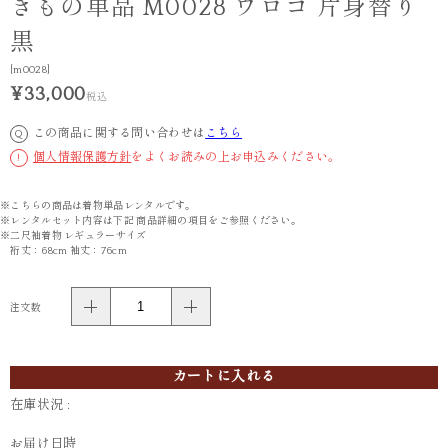
きもの単品 M0028 ウロコ 片身替り
黒
[m0028]
¥33,000
税込
この商品に関する問い合わせは
こちら
Q
個人情報保護方針
をよくお読みの上お申込みください。
!
※こちらの商品は着物単品レンタルです。
※レンタルセット内容は下記 商品詳細の項目をご参照ください。
※二尺袖着物 レギュラーサイズ
裄丈：68cm 袖丈：76cm
注文数
カートに入れる
在庫状況 :
お届け日時