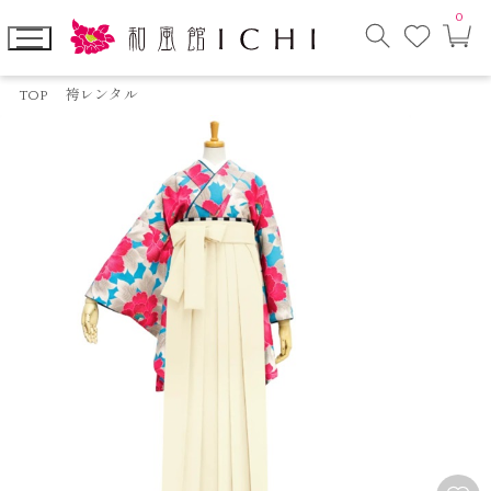
0
お
カ
気
ー
に
ト
検
入
ペ
索
り
ー
TOP
袴レンタル
モ
ジ
ー
ダ
ル