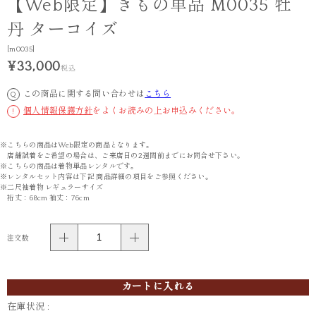
【Web限定】きもの単品 M0035 牡
丹 ターコイズ
[m0035]
¥33,000
税込
この商品に関する問い合わせは
こちら
Q
個人情報保護方針
をよくお読みの上お申込みください。
!
※こちらの商品はWeb限定の商品となります。
店舗試着をご希望の場合は、ご来店日の2週間前までにお問合せ下さい。
※こちらの商品は着物単品レンタルです。
※レンタルセット内容は下記 商品詳細の項目をご参照ください。
※二尺袖着物 レギュラーサイズ
裄丈：68cm 袖丈：76cm
注文数
カートに入れる
在庫状況 :