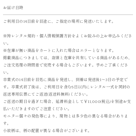
お届け日時
ご利用日の14日前を目途に、ご指定の場所に発送いたします。
※袴レンタル規約・個人情報保護方針をよくお読みの上お申込みくださ
い。
※在庫が無い商品をカートに入れた場合はエラーとなります。
掲載商品につきましては、店頭と在庫を共有している商品があるため、
ご注文処理の時間差で完売する場合もございます。予めご了承くださ
い。
卒業式の14日前を目処に商品を発送し、到着は発送後1～3日の予定で
す。卒業式終了後は、ご利用日を含む5日以内にレンタル一式を同封の
返送専用伝票にてご返送(返送料無料)ください。
ご返送の期日を過ぎた場合、延滞料金として￥11,000(税込)を別途お支
払いただきますのでご注意ください。
モニター個々の発色等により、現物とは多少色の異なる場合がありま
す。
小紋柄は、柄の配置が異なる場合がございます。