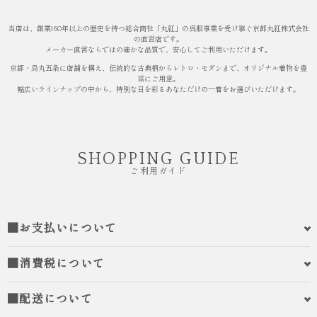
当店は、創業160年以上の歴史を持つ総合商社「丸紅」の呉服事業を受け継ぐ京都丸紅株式会社
の直営店です。
メーカー直営ならではの確かな品質で、安心してご利用いただけます。
京都・烏丸五条に店舗を構え、伝統的な古典柄からレトロ・モダンまで、オリジナル着物を豊
富にご用意。
幅広いラインナップの中から、特別な日を彩るあなただけの一着をお選びいただけます。
SHOPPING GUIDE
ご利用ガイド
■お支払いについて
■消費税について
■配送について