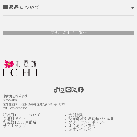
■返品について
ご利用ガイド一覧へ
京都丸紅株式会社
〒600-8429
京都府京都市下京区 万寿寺通烏丸西入御供石町369
TEL：075-342-3330
和風館ICHI について
会員規約
ご利用ガイド
特定商取引法に基づく表記
和風館ICHI 京都店
プライバシーポリシー
サイトマップ
よくあるご質問
お問い合わせ