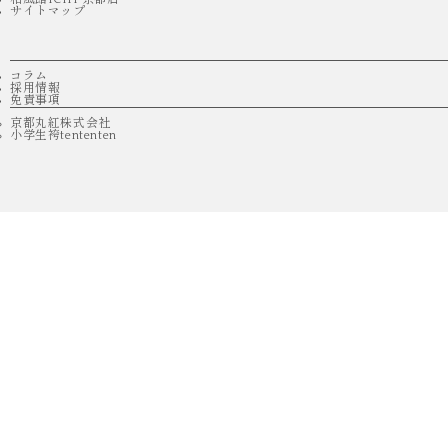
サイトマップ
コラム
採用情報
免責事項
京都丸紅株式会社
小学生袴tententen