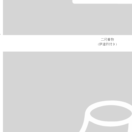
二尺着物
(伊達衿付き)