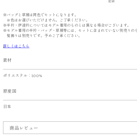
足袋
※バッグと草履は同色でセットになります。
お色はお選びいただけません。ご了承ください。
※半衿・伊達衿についてはモデル着用のものとは異なる場合がございます。
※モデル着用の半衿・バッグ・草履等には、セットに含まれていない別売りの
髪飾りは別売りです。予めご了承ください。
詳しくはこちら
素材
ポリエステル：100%
原産国
日本
商品レビュー