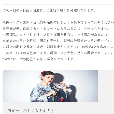
ご利用日の14日前を目途に、ご指定の場所に発送いたします。
※袴レンタル規約・個人情報保護方針をよくお読みの上お申込みくださ
※在庫が無い商品のセットをカートに入れた場合はエラーとなります。
掲載商品につきましては、店頭と在庫を共有している商品があるため、
卒業式の14日前を目処に商品を発送し、到着は発送後1～3日の予定です
ご返送の期日を過ぎた場合、延滞料金として￥11,000(税込)を別途お
モニター個々の発色等により、現物とは多少色の異なる場合があります
小紋柄は、柄の配置が異なる場合がございます。
万が一、汚れても大丈夫！