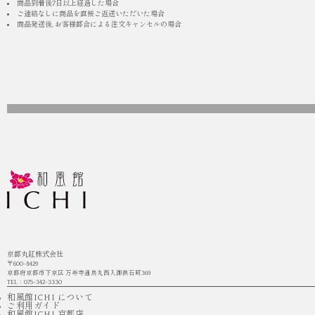
商品到着後7日以上経過した場合
ご連絡なしに商品を直接ご返送いただいた場合
商品発送後, お客様都合による注文キャンセルの場合
京都丸紅株式会社
〒600-8429
京都府京都市下京区 万寿寺通烏丸西入御供石町369
TEL：075-342-3330
和風館ICHI について
ご利用ガイド
和風館ICHI 京都店