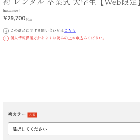
袴 レンタル 卒業式 大学生【Web限定
[m0035set]
¥29,700
税込
この商品に関する問い合わせは
こちら
Q
個人情報保護方針
をよくお読みの上お申込みください。
!
袴カラー
必須