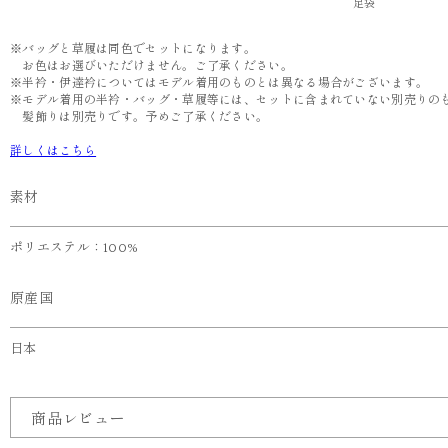
足袋
※バッグと草履は同色でセットになります。
お色はお選びいただけません。ご了承ください。
※半衿・伊達衿についてはモデル着用のものとは異なる場合がございます。
※モデル着用の半衿・バッグ・草履等には、セットに含まれていない別売りの
髪飾りは別売りです。予めご了承ください。
詳しくはこちら
素材
ポリエステル：100%
原産国
日本
商品レビュー