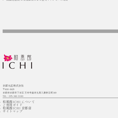
京都丸紅株式会社
〒600-8429
京都府京都市下京区 万寿寺通烏丸西入御供石町369
TEL：075-342-3330
和風館ICHI について
ご利用ガイド
和風館ICHI 京都店
サイトマップ