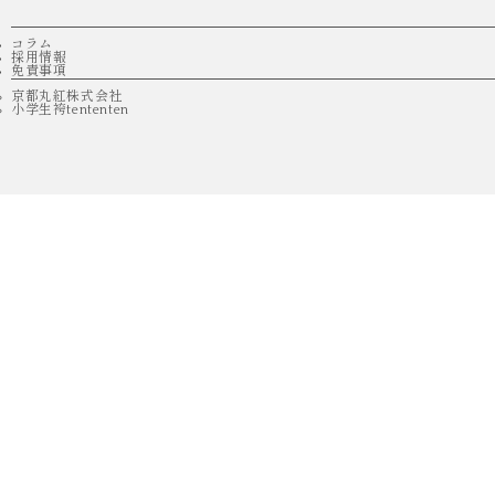
コラム
採用情報
免責事項
京都丸紅株式会社
小学生袴tententen