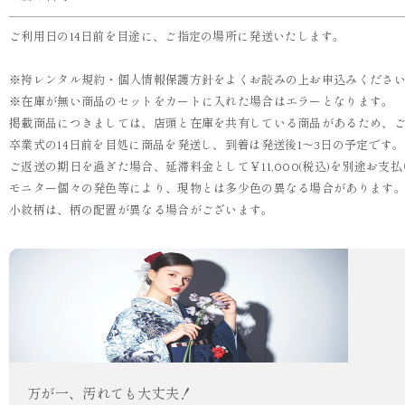
ご利用日の14日前を目途に、ご指定の場所に発送いたします。
※袴レンタル規約・個人情報保護方針をよくお読みの上お申込みくださ
※在庫が無い商品のセットをカートに入れた場合はエラーとなります。
掲載商品につきましては、店頭と在庫を共有している商品があるため、
卒業式の14日前を目処に商品を発送し、到着は発送後1～3日の予定です
ご返送の期日を過ぎた場合、延滞料金として￥11,000(税込)を別途お
モニター個々の発色等により、現物とは多少色の異なる場合があります
小紋柄は、柄の配置が異なる場合がございます。
万が一、汚れても大丈夫！