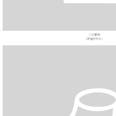
二尺着物
(伊達衿付き)