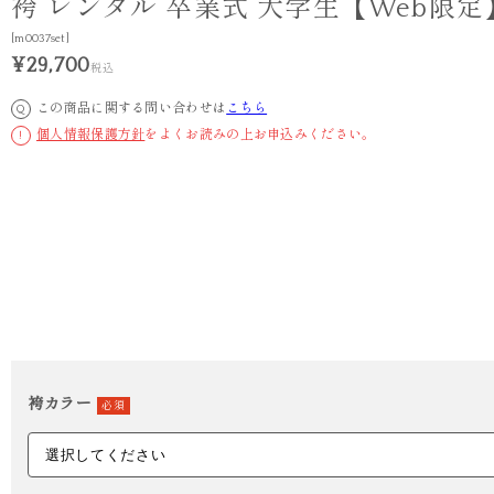
袴 レンタル 卒業式 大学生【Web限定
[m0037set]
¥29,700
税込
この商品に関する問い合わせは
こちら
Q
個人情報保護方針
をよくお読みの上お申込みください。
!
袴カラー
必須