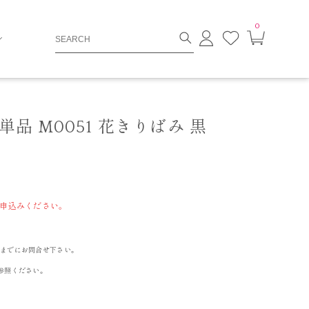
0
ロ
お
カ
グ
気
ー
イ
に
ト
ン
入
ペ
り
ー
ジ
品 M0051 花きりばみ 黒
申込みください。
までにお問合せ下さい。
参照ください。