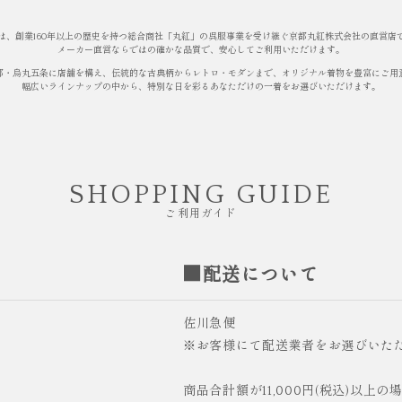
は、創業160年以上の歴史を持つ総合商社「丸紅」の呉服事業を受け継ぐ京都丸紅株式会社の直営店
メーカー直営ならではの確かな品質で、安心してご利用いただけます。
都・烏丸五条に店舗を構え、伝統的な古典柄からレトロ・モダンまで、オリジナル着物を豊富にご用
幅広いラインナップの中から、特別な日を彩るあなただけの一着をお選びいただけます。
SHOPPING GUIDE
ご利用ガイド
■配送について
佐川急便
※お客様にて配送業者をお選びいた
商品合計額が11,000円(税込)以上