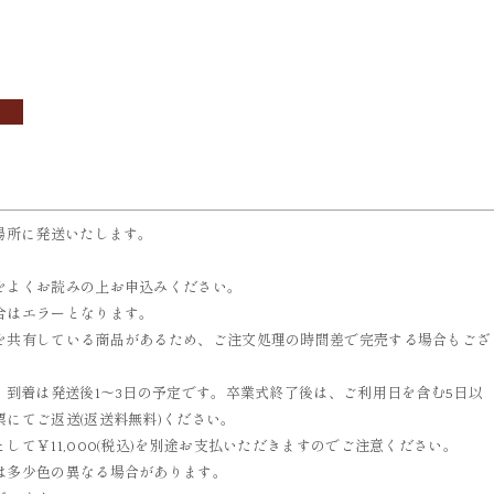
OBI
ACCESSORIES
帯
小物
場所に発送いたします。
をよくお読みの上お申込みください。
合はエラーとなります。
を共有している商品があるため、ご注文処理の時間差で完売する場合もござ
、到着は発送後1～3日の予定です。卒業式終了後は、ご利用日を含む5日以
にてご返送(返送料無料)ください。
て￥11,000(税込)を別途お支払いただきますのでご注意ください。
は多少色の異なる場合があります。