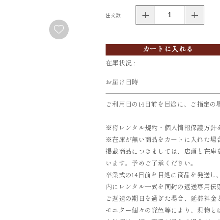
注文数
FURISODE
YUKATA
振袖
浴衣
カートに入れる
在庫状況 :
お届け日時
ご利用日の14日前を目途に、ご指定の
※袴レンタル規約・個人情報保護方針
※在庫が無い商品をカートに入れた場
掲載商品につきましては、店頭と在庫
います。予めご了承ください。
卒業式の14日前を目処に商品を発送し
内にレンタル一式を同封の返送専用伝票
ご返送の期日を過ぎた場合、延滞料金とし
モニター個々の発色等により、現物と