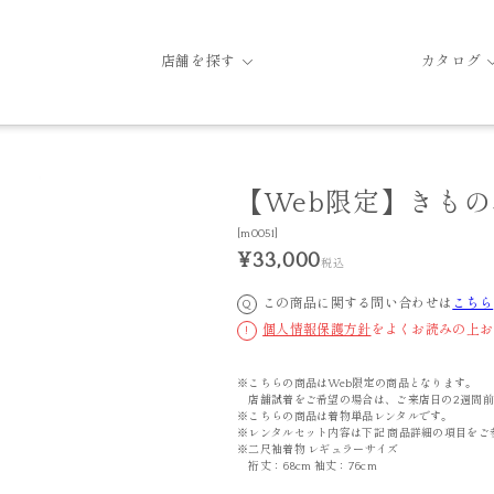
店舗を探す
カタログ
【Web限定】きもの単
[m0051]
¥33,000
税込
この商品に関する問い合わせは
こちら
Q
個人情報保護方針
をよくお読みの上お
!
※こちらの商品はWeb限定の商品となります。
店舗試着をご希望の場合は、ご来店日の2週間前
※こちらの商品は着物単品レンタルです。
※レンタルセット内容は下記 商品詳細の項目をご
※二尺袖着物 レギュラーサイズ
裄丈：68cm 袖丈：76cm