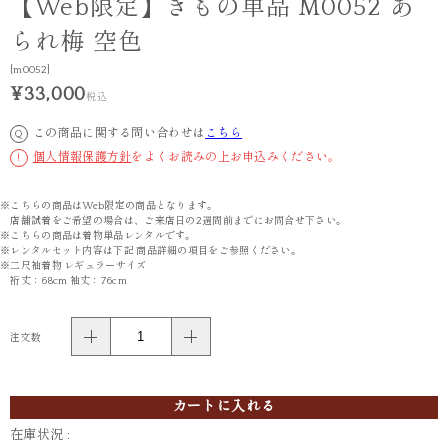
【Web限定】きもの単品 M0052 あ
られ梅 空色
[m0052]
¥33,000
税込
この商品に関する問い合わせは
こちら
Q
個人情報保護方針
をよくお読みの上お申込みください。
!
※こちらの商品はWeb限定の商品となります。
店舗試着をご希望の場合は、ご来店日の2週間前までにお問合せ下さい。
※こちらの商品は着物単品レンタルです。
※レンタルセット内容は下記 商品詳細の項目をご参照ください。
※二尺袖着物 レギュラーサイズ
裄丈：68cm 袖丈：76cm
注文数
カートに入れる
在庫状況 :