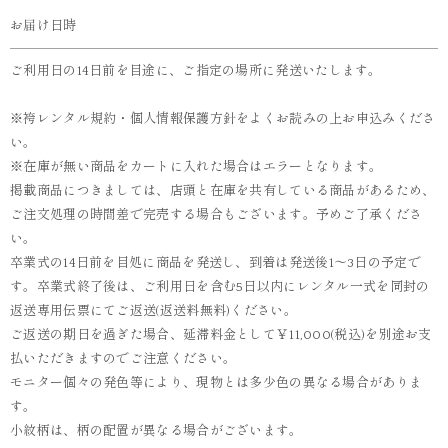
お届け日時
ご利用日の14日前を目途に、ご指定の場所に発送いたします。
※袴レンタル規約・個人情報保護方針をよくお読みの上お申込みくださ
い。
※在庫が無い商品をカートに入れた場合はエラーとなります。
掲載商品につきましては、店頭と在庫を共有している商品があるため、
ご注文処理の時間差で完売する場合もございます。予めご了承くださ
い。
卒業式の14日前を目処に商品を発送し、到着は発送後1～3日の予定で
す。卒業式終了後は、ご利用日を含む5日以内にレンタル一式を同封の
返送専用伝票にてご返送(返送料無料)ください。
ご返送の期日を過ぎた場合、延滞料金として￥11,000(税込)を別途お支
払いただきますのでご注意ください。
モニター個々の発色等により、現物とは多少色の異なる場合がありま
す。
小紋柄は、柄の配置が異なる場合がございます。