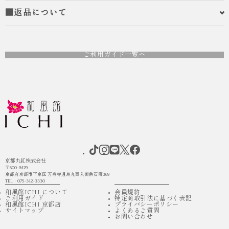
■返品について
ご利用ガイド一覧へ
京都丸紅株式会社
〒600-8429
京都府京都市下京区 万寿寺通烏丸西入御供石町369
TEL：075-342-3330
和風館ICHI について
会員規約
ご利用ガイド
特定商取引法に基づく表記
和風館ICHI 京都店
プライバシーポリシー
サイトマップ
よくあるご質問
お問い合わせ