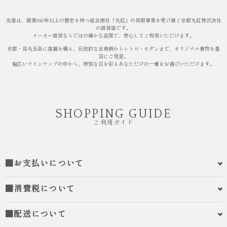
当店は、創業160年以上の歴史を持つ総合商社「丸紅」の呉服事業を受け継ぐ京都丸紅株式会社
の直営店です。
メーカー直営ならではの確かな品質で、安心してご利用いただけます。
京都・烏丸五条に店舗を構え、伝統的な古典柄からレトロ・モダンまで、オリジナル着物を豊
富にご用意。
幅広いラインナップの中から、特別な日を彩るあなただけの一着をお選びいただけます。
SHOPPING GUIDE
ご利用ガイド
■お支払いについて
■消費税について
■配送について