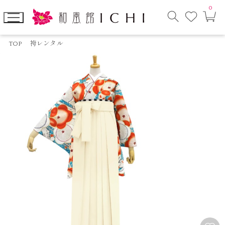
0
お
カ
気
ー
に
ト
検
入
ペ
索
り
ー
TOP
袴レンタル
モ
ジ
ー
ダ
ル