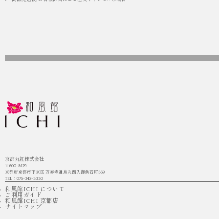
京都丸紅株式会社
〒600-8429
京都府京都市下京区 万寿寺通烏丸西入御供石町369
TEL：075-342-3330
和風館ICHI について
ご利用ガイド
和風館ICHI 京都店
サイトマップ