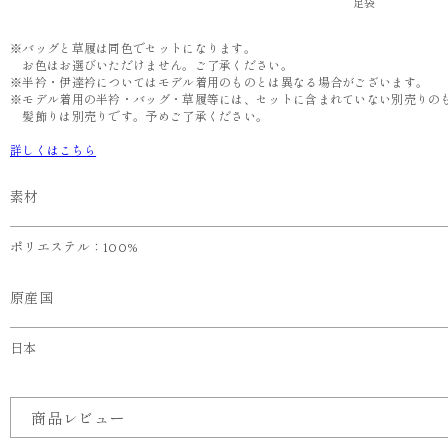
足袋
※バッグと草履は同色でセットになります。
お色はお選びいただけません。ご了承ください。
※半衿・伊達衿についてはモデル着用のものとは異なる場合がございます。
※モデル着用の半衿・バッグ・草履等には、セットに含まれていない別売りの
髪飾りは別売りです。予めご了承ください。
詳しくはこちら
素材
ポリエステル：100%
原産国
日本
商品レビュー