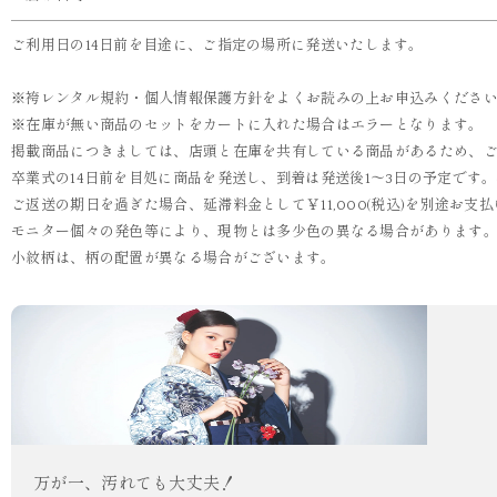
ご利用日の14日前を目途に、ご指定の場所に発送いたします。
※袴レンタル規約・個人情報保護方針をよくお読みの上お申込みくださ
※在庫が無い商品のセットをカートに入れた場合はエラーとなります。
掲載商品につきましては、店頭と在庫を共有している商品があるため、
卒業式の14日前を目処に商品を発送し、到着は発送後1～3日の予定です
ご返送の期日を過ぎた場合、延滞料金として￥11,000(税込)を別途お
モニター個々の発色等により、現物とは多少色の異なる場合があります
小紋柄は、柄の配置が異なる場合がございます。
万が一、汚れても大丈夫！