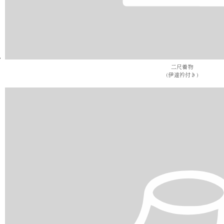
二尺着物
(伊達衿付き)