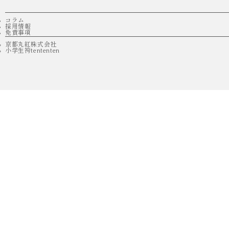
コラム
採用情報
免責事項
京都丸紅株式会社
小学生袴tententen