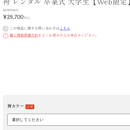
袴 レンタル 卒業式 大学生【Web限定
[m0053set]
¥29,700
税込
この商品に関する問い合わせは
こちら
Q
個人情報保護方針
をよくお読みの上お申込みください。
!
袴カラー
必須