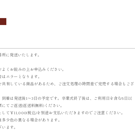
OBI
ACCESSORIES
帯
小物
場所に発送いたします。
をよくお読みの上お申込みください。
合はエラーとなります。
を共有している商品があるため、ご注文処理の時間差で完売する場合もござ
、到着は発送後1～3日の予定です。卒業式終了後は、ご利用日を含む5日以
にてご返送(返送料無料)ください。
て￥11,000(税込)を別途お支払いただきますのでご注意ください。
は多少色の異なる場合があります。
ざいます。