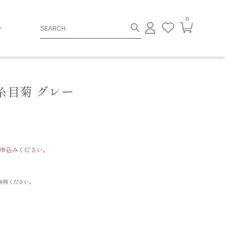
0
ロ
お
カ
グ
気
ー
イ
に
ト
ン
入
ペ
り
ー
ジ
 糸目菊 グレー
申込みください。
参照ください。