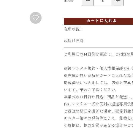
注文数
FURISODE
YUKATA
振袖
浴衣
カートに入れる
在庫状況 :
お届け日時
ご利用日の14日前を目途に、ご指定の
※袴レンタル規約・個人情報保護方針
※在庫が無い商品をカートに入れた場
掲載商品につきましては、店頭と在庫
います。予めご了承ください。
卒業式の14日前を目処に商品を発送し
内にレンタル一式を同封の返送専用伝票
ご返送の期日を過ぎた場合、延滞料金とし
モニター個々の発色等により、現物と
小紋柄は、柄の配置が異なる場合がご