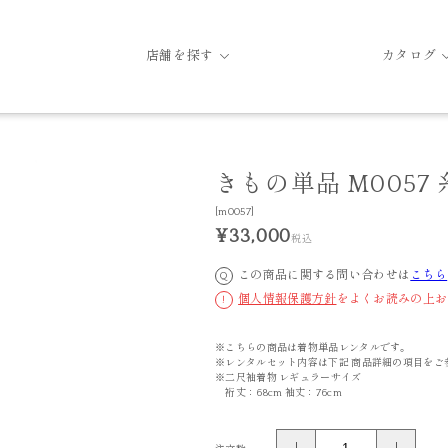
店舗を探す
カタログ
きもの単品 M0057
[m0057]
¥33,000
税込
この商品に関する問い合わせは
こちら
Q
個人情報保護方針
をよくお読みの上お
!
※こちらの商品は着物単品レンタルです。
※レンタルセット内容は下記 商品詳細の項目をご
※二尺袖着物 レギュラーサイズ
裄丈：68cm 袖丈：76cm