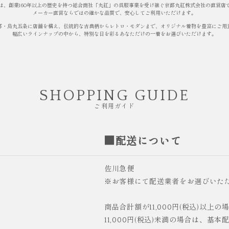
は、創業160年以上の歴史を持つ総合商社「丸紅」の呉服事業を受け継ぐ京都丸紅株式会社の直営店
メーカー直営ならではの確かな品質で、安心してご利用いただけます。
都・烏丸五条に店舗を構え、伝統的な古典柄からレトロ・モダンまで、オリジナル着物を豊富にご用
幅広いラインナップの中から、特別な日を彩るあなただけの一着をお選びいただけます。
SHOPPING GUIDE
ご利用ガイド
■配送について
佐川急便
※お客様にて配送業者をお選びいた
商品合計額が11,000円(税込)以上
11,000円(税込)未満の場合は、基本