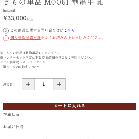
きもの単品 M0061 華亀甲 紺
[m0061]
¥33,000
税込
この商品に関する問い合わせは
こちら
Q
個人情報保護方針
をよくお読みの上お申込みください。
!
※こちらの商品は着物単品レンタルです。
※レンタルセット内容は下記 商品詳細の項目をご参照ください。
※二尺袖着物 レギュラーサイズ
裄丈：68cm 袖丈：76cm
注文数
カートに入れる
在庫状況 :
お届け日時