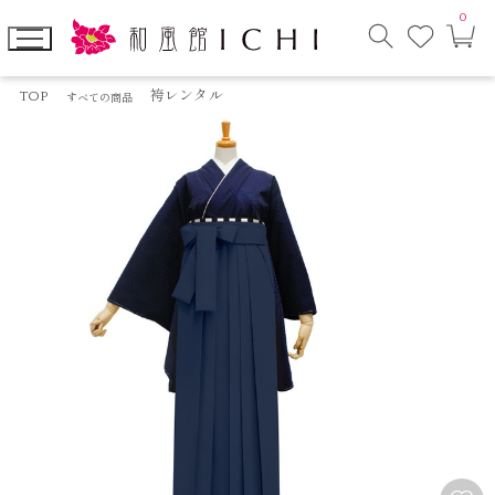
0
お
カ
気
ー
に
ト
検
入
ペ
索
り
ー
TOP
袴レンタル
すべての商品
モ
ジ
ー
ダ
ル