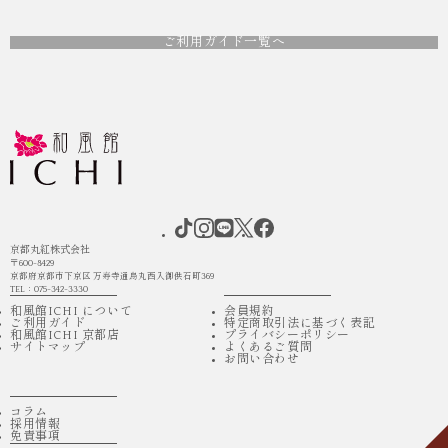
ご利用ガイド一覧へ
京都丸紅株式会社
〒600-8429
京都府京都市下京区 万寿寺通烏丸西入御供石町369
TEL：075-342-3330
和風館ICHI について
会員規約
ご利用ガイド
特定商取引法に基づく表記
和風館ICHI 京都店
プライバシーポリシー
サイトマップ
よくあるご質問
お問い合わせ
コラム
採用情報
免責事項