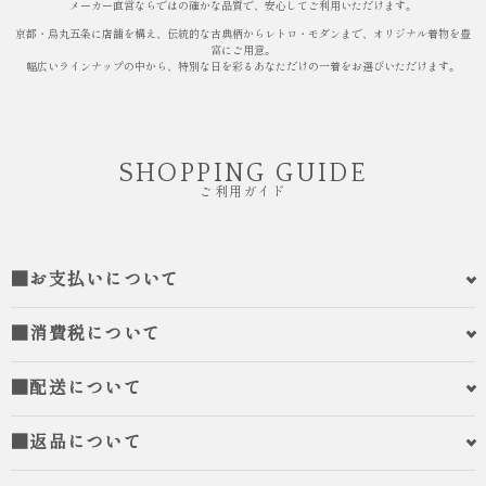
メーカー直営ならではの確かな品質で、安心してご利用いただけます。
京都・烏丸五条に店舗を構え、伝統的な古典柄からレトロ・モダンまで、オリジナル着物を豊
富にご用意。
幅広いラインナップの中から、特別な日を彩るあなただけの一着をお選びいただけます。
SHOPPING GUIDE
ご利用ガイド
■お支払いについて
■消費税について
■配送について
■返品について