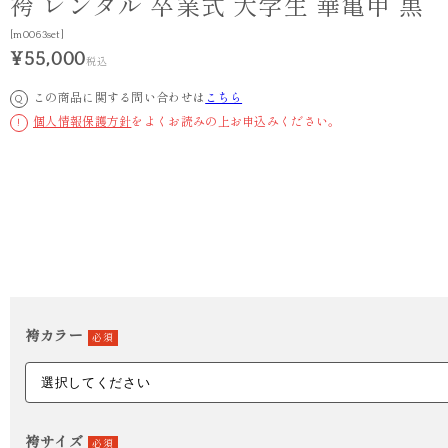
袴 レンタル 卒業式 大学生 華亀甲 黒
[m0063set]
¥55,000
税込
この商品に関する問い合わせは
こちら
Q
個人情報保護方針
をよくお読みの上お申込みください。
!
袴カラー
必須
袴サイズ
必須