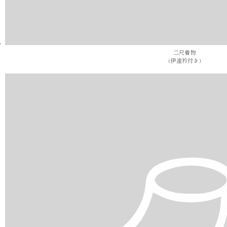
二尺着物
(伊達衿付き)