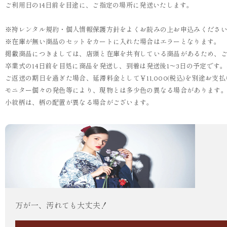
ご利用日の14日前を目途に、ご指定の場所に発送いたします。
※袴レンタル規約・個人情報保護方針をよくお読みの上お申込みくださ
※在庫が無い商品のセットをカートに入れた場合はエラーとなります。
掲載商品につきましては、店頭と在庫を共有している商品があるため、
卒業式の14日前を目処に商品を発送し、到着は発送後1～3日の予定です
ご返送の期日を過ぎた場合、延滞料金として￥11,000(税込)を別途お
モニター個々の発色等により、現物とは多少色の異なる場合があります
小紋柄は、柄の配置が異なる場合がございます。
万が一、汚れても大丈夫！