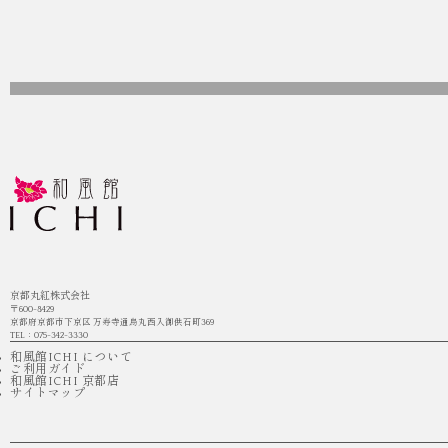
京都丸紅株式会社
〒600-8429
京都府京都市下京区 万寿寺通烏丸西入御供石町369
TEL：075-342-3330
和風館ICHI について
ご利用ガイド
和風館ICHI 京都店
サイトマップ