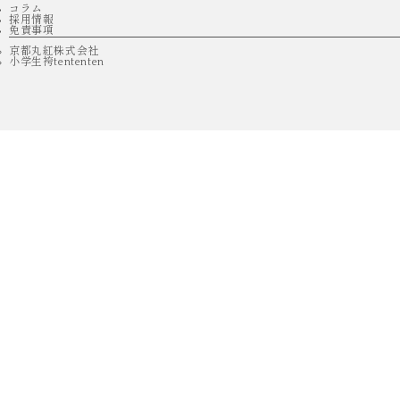
コラム
採用情報
免責事項
京都丸紅株式会社
小学生袴tententen