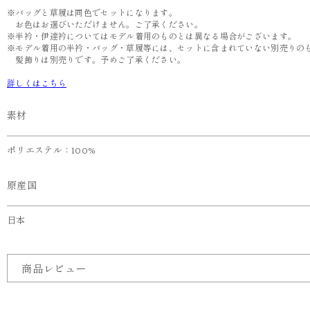
※バッグと草履は同色でセットになります。
お色はお選びいただけません。ご了承ください。
※半衿・伊達衿についてはモデル着用のものとは異なる場合がございます。
※モデル着用の半衿・バッグ・草履等には、セットに含まれていない別売りの
髪飾りは別売りです。予めご了承ください。
詳しくはこちら
素材
ポリエステル：100%
原産国
日本
商品レビュー