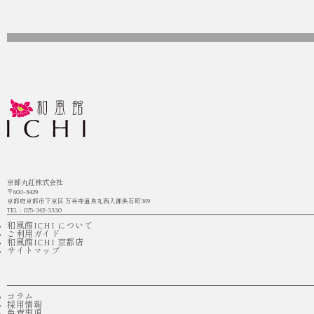
京都丸紅株式会社
〒600-8429
京都府京都市下京区 万寿寺通烏丸西入御供石町369
TEL：075-342-3330
和風館ICHI について
ご利用ガイド
和風館ICHI 京都店
サイトマップ
コラム
採用情報
免責事項