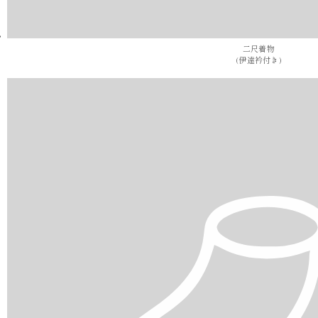
二尺着物
(伊達衿付き)