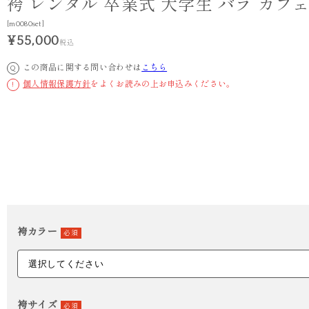
袴 レンタル 卒業式 大学生 バラ カフ
[m0080set]
¥55,000
税込
この商品に関する問い合わせは
こちら
Q
個人情報保護方針
をよくお読みの上お申込みください。
!
袴カラー
必須
袴サイズ
必須