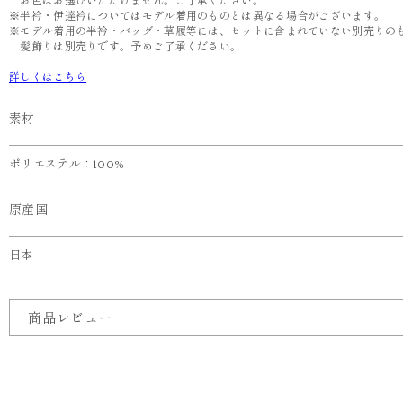
お色はお選びいただけません。ご了承ください。
※半衿・伊達衿についてはモデル着用のものとは異なる場合がございます。
※モデル着用の半衿・バッグ・草履等には、セットに含まれていない別売りの
髪飾りは別売りです。予めご了承ください。
詳しくはこちら
素材
ポリエステル：100%
原産国
日本
商品レビュー