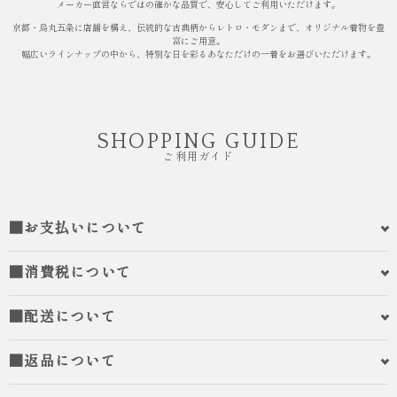
メーカー直営ならではの確かな品質で、安心してご利用いただけます。
京都・烏丸五条に店舗を構え、伝統的な古典柄からレトロ・モダンまで、オリジナル着物を豊
富にご用意。
幅広いラインナップの中から、特別な日を彩るあなただけの一着をお選びいただけます。
SHOPPING GUIDE
ご利用ガイド
■お支払いについて
■消費税について
■配送について
■返品について