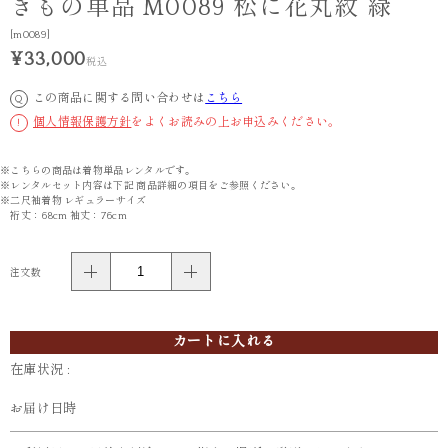
きもの単品 M0089 松に花丸紋 緑
[m0089]
¥33,000
税込
この商品に関する問い合わせは
こちら
Q
個人情報保護方針
をよくお読みの上お申込みください。
!
※こちらの商品は着物単品レンタルです。
※レンタルセット内容は下記 商品詳細の項目をご参照ください。
※二尺袖着物 レギュラーサイズ
裄丈：68cm 袖丈：76cm
注文数
カートに入れる
在庫状況 :
お届け日時