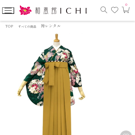
0
お
カ
気
ー
に
ト
検
入
ペ
索
り
ー
TOP
袴レンタル
すべての商品
モ
ジ
ー
ダ
ル