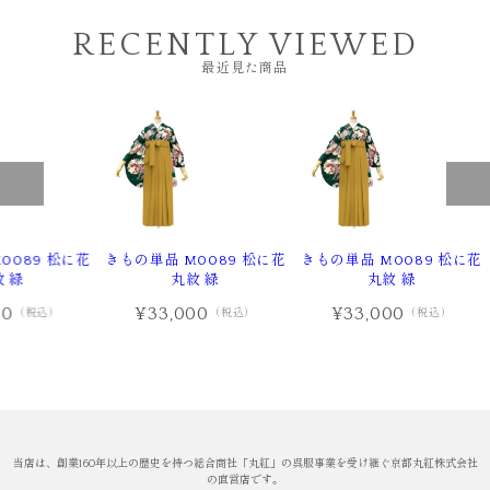
RECENTLY VIEWED
最近見た商品
0089 松に花
きもの単品 M0089 松に花
きもの単品 M0089 松に花
 緑
丸紋 緑
丸紋 緑
00
¥33,000
¥33,000
（税込）
（税込）
（税込）
当店は、創業160年以上の歴史を持つ総合商社「丸紅」の呉服事業を受け継ぐ京都丸紅株式会社
の直営店です。