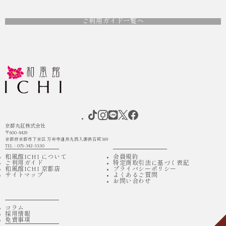
ご利用ガイド一覧へ
京都丸紅株式会社
〒600-8429
京都府京都市下京区 万寿寺通烏丸西入御供石町369
TEL：075-342-3330
和風館ICHI について
会員規約
ご利用ガイド
特定商取引法に基づく表記
和風館ICHI 京都店
プライバシーポリシー
サイトマップ
よくあるご質問
お問い合わせ
コラム
採用情報
免責事項